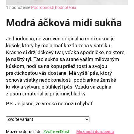
Priemerné
1 hodnotenie
Podrobnosti hodnotenia
hodnotenie
produktu
Modrá áčková midi sukňa
je
5,0
z
Jednoduchá, no zároveň originálna midi sukňa je
5
kúsok, ktorý by mala mať každá žena v šatníku.
hviezdičiek.
Krásne si drží áčkový tvar, vďaka spodničke, na ktorej
je našitý tyl. Táto sukňa sa stane vaším milovaným
kúskom, hodí sa na kopu príležitostí a svojou
praktickosťou vás dostane. Má vyšší pás, ktorý
schová všetky nedokonalosti, podčiarkne ženské
krivky a vytvaruje štíhlejší pás. Vzadu sa zapína
zipsom, materiál je príjemný, hladký.
P.S. Je jasné, že vrecká nemôžu chýbať.
Môžeme doručiť do:
Zvoľte veľkosť
Možnosti doručenia