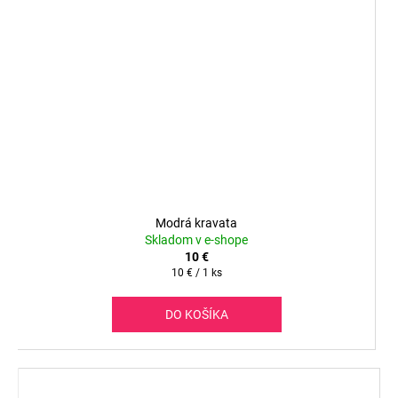
Modrá kravata
Skladom v e-shope
10 €
Jednotková
10 € / 1 ks
cena:
DO KOŠÍKA