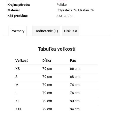
Krajina pôvodu
:
Poľsko
Materiál
:
Polyester 95%, Elastan 5%
Kód produktu
:
S4313-BLUE
Rozmery
Hodnotenie (1)
Diskusia
Tabuľka veľkostí
Veľkosť
Dĺžka
Pás
XS
79 cm
66 cm
S
79 cm
68 cm
M
79 cm
74 cm
L
79 cm
76 cm
XL
79 cm
80 cm
XXL
79 cm
84 cm