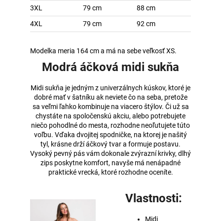
3XL
79 cm
88 cm
4XL
79 cm
92 cm
Modelka meria 164 cm a má na sebe veľkosť XS.
Modrá áčková midi sukňa
Midi sukňa je jedným z univerzálnych kúskov, ktoré je
dobré mať v šatníku ak neviete čo na seba, pretože
sa veľmi ľahko kombinuje na viacero štýlov. Či už sa
chystáte na spoločenskú akciu, alebo potrebujete
niečo pohodlné do mesta, rozhodne neoľutujete túto
voľbu. Vďaka dvojitej spodničke, na ktorej je našitý
tyl, krásne drží áčkový tvar a formuje postavu.
Vysoký pevný pás vám dokonale zvýrazní krivky, dlhý
zips poskytne komfort, navyše má nenápadné
praktické vrecká, ktoré rozhodne oceníte.
Vlastnosti:
Midi