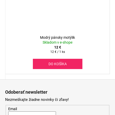
Modrý pánsky motýlik
Skladom v e-shope
12 €
Jednotková
12 € / 1 ks
cena:
DO KOŠÍKA
Z
á
Odoberať newsletter
p
Nezmeškajte žiadne novinky či zľavy!
ä
t
Email