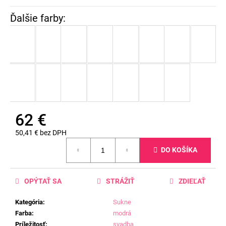
62 €
50,41 € bez DPH
Jednotková
DO KOŠÍKA
cena:
OPÝTAŤ SA
STRÁŽIŤ
ZDIEĽAŤ
Kategória
:
Sukne
Farba
:
modrá
Príležitosť
:
svadba