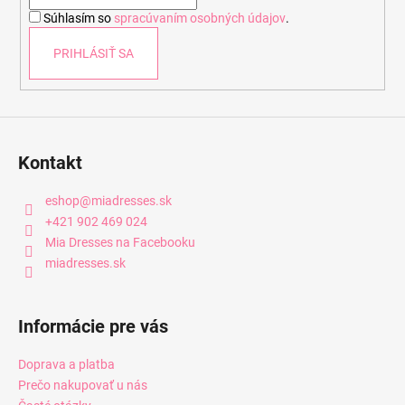
i
Súhlasím so
spracúvaním osobných údajov
.
e
PRIHLÁSIŤ SA
Kontakt
eshop
@
miadresses.sk
+421 902 469 024
Mia Dresses na Facebooku
miadresses.sk
Informácie pre vás
Doprava a platba
Prečo nakupovať u nás