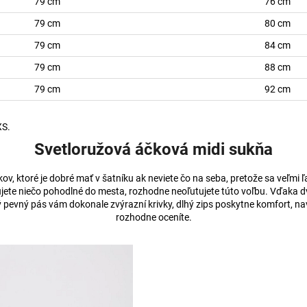
79 cm
76 cm
79 cm
80 cm
79 cm
84 cm
79 cm
88 cm
79 cm
92 cm
XS.
Svetloružová áčková midi sukňa
ov, ktoré je dobré mať v šatníku ak neviete čo na seba, pretože sa veľmi ľ
ete niečo pohodlné do mesta, rozhodne neoľutujete túto voľbu. Vďaka dvoji
ý pevný pás vám dokonale zvýrazní krivky, dlhý zips poskytne komfort, n
rozhodne oceníte.