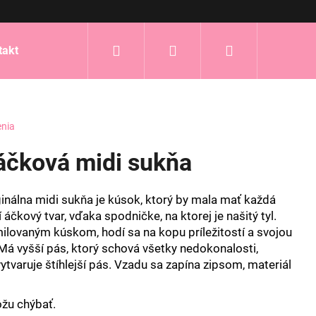
Hľadať
Prihlásenie
Nákupný
takt
košík
enia
áčková midi sukňa
inálna midi sukňa je kúsok, ktorý by mala mať každá
 áčkový tvar, vďaka spodničke, na ktorej je našitý tyl.
ilovaným kúskom, hodí sa na kopu príležitostí a svojou
Má vyšší pás, ktorý schová všetky nedokonalosti,
ytvaruje štíhlejší pás. Vzadu sa zapína zipsom, materiál
ôžu chýbať.