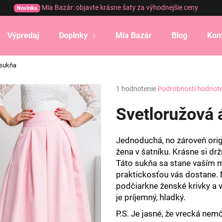
Mia Bazár: objavte krásne šaty za výhodnejšie ceny
Novinka
Výpredaj
Doplnky
Mia Bazár
Blog
Kon
Čo potrebujete nájsť?
 sukňa
Priemerné
1 hodnotenie
Podrobnosti hodnot
HĽADAŤ
hodnotenie
produktu
Svetloružová 
je
5,0
Odporúčame
z
Jednoduchá, no zároveň orig
5
žena v šatníku. Krásne si drží
hviezdičiek.
Táto sukňa sa stane vaším m
praktickosťou vás dostane. 
podčiarkne ženské krivky a v
je príjemný, hladký.
P.S. Je jasné, že vrecká nem