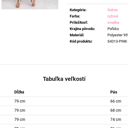
Jednotková
cena:
Kategória
:
Sukne
Farba
:
ružová
Príležitosť
:
svadba
Krajina pôvodu
:
Poľsko
Materiál
:
Polyester 95
Kód produktu
:
S4313-PINK
Tabuľka veľkostí
Dĺžka
Pás
79 cm
66 cm
79 cm
68 cm
79 cm
74 cm