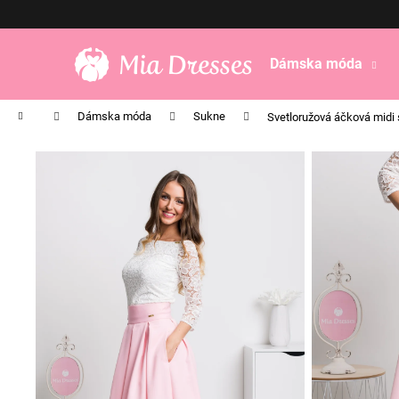
K
Prejsť
na
o
obsah
Späť
Späť
š
Dámska móda
do
do
í
obchodu
obchodu
k
Domov
Dámska móda
Sukne
Svetloružová áčková midi