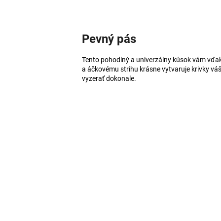
Pevný pás
Tento pohodlný a univerzálny kúsok vám vď
a áčkovému strihu krásne vytvaruje krivky váš
vyzerať dokonale.