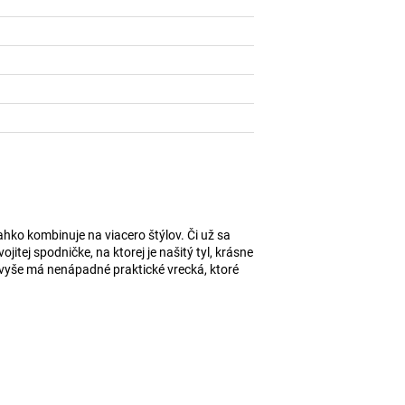
ahko kombinuje na viacero štýlov. Či už sa
tej spodničke, na ktorej je našitý tyl, krásne
avyše má nenápadné praktické vrecká, ktoré