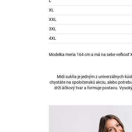
L
XL
XXL
3XL
4XL
Modelka meria 164 cm a má na sebe veľkosť 
Midi sukňa je jedným z univerzálnych kúsk
chystáte na spoločenskú akciu, alebo potrebuj
drží áčkový tvar a formuje postavu. Vysok