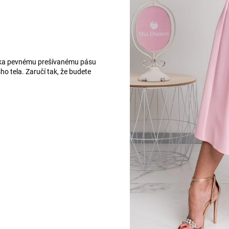
aka pevnému prešívanému pásu
ho tela. Zaručí tak, že budete