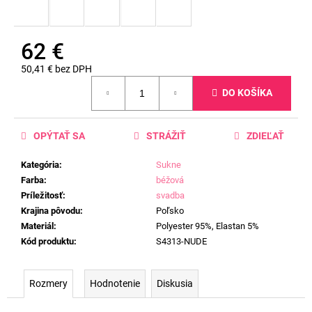
62 €
50,41 € bez DPH
Jednotková
DO KOŠÍKA
cena:
OPÝTAŤ SA
STRÁŽIŤ
ZDIEĽAŤ
Kategória
:
Sukne
Farba
:
béžová
Príležitosť
:
svadba
Krajina pôvodu
:
Poľsko
Materiál
:
Polyester 95%, Elastan 5%
Kód produktu
:
S4313-NUDE
Rozmery
Hodnotenie
Diskusia