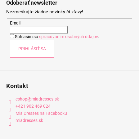
Odoberať newsletter
p
Nezmeškajte žiadne novinky či zľavy!
ä
t
Email
i
Súhlasím so
spracúvaním osobných údajov
.
e
PRIHLÁSIŤ SA
Kontakt
eshop
@
miadresses.sk
+421 902 469 024
Mia Dresses na Facebooku
miadresses.sk