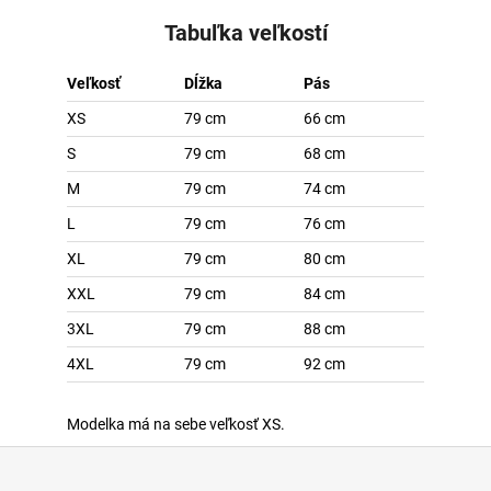
Tabuľka veľkostí
Veľkosť
Dĺžka
Pás
XS
79 cm
66 cm
S
79 cm
68 cm
M
79 cm
74 cm
L
79 cm
76 cm
XL
79 cm
80 cm
XXL
79 cm
84 cm
3XL
79 cm
88 cm
4XL
79 cm
92 cm
Modelka má na sebe veľkosť XS.
Z
á