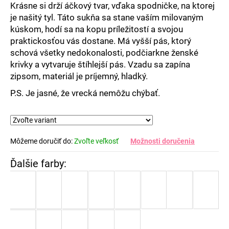
Krásne si drží áčkový tvar, vďaka spodničke, na ktorej
je našitý tyl. Táto sukňa sa stane vaším milovaným
kúskom, hodí sa na kopu príležitostí a svojou
praktickosťou vás dostane. Má vyšší pás, ktorý
schová všetky nedokonalosti, podčiarkne ženské
krivky a vytvaruje štíhlejší pás. Vzadu sa zapína
zipsom, materiál je príjemný, hladký.
P.S. Je jasné, že vrecká nemôžu chýbať.
Môžeme doručiť do:
Zvoľte veľkosť
Možnosti doručenia