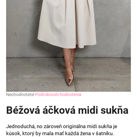
Priemerné
Neohodnotené
Podrobnosti hodnotenia
hodnotenie
produktu
Béžová áčková midi sukňa
je
0,0
z
Jednoduchá, no zároveň originálna midi sukňa je
5
kúsok, ktorý by mala mať každá žena v šatníku.
hviezdičiek.