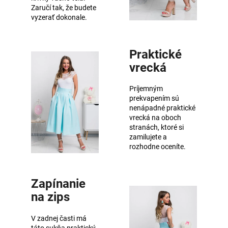
Zaručí tak, že budete
vyzerať dokonale.
Praktické
vrecká
Príjemným
prekvapením sú
nenápadné praktické
vrecká na oboch
stranách, ktoré si
zamilujete a
rozhodne oceníte.
Zapínanie
na zips
V zadnej časti má