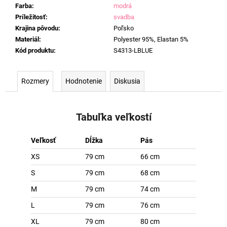
Farba
:
modrá
Príležitosť
:
svadba
Krajina pôvodu
:
Poľsko
Materiál
:
Polyester 95%, Elastan 5%
Kód produktu
:
S4313-LBLUE
Rozmery
Hodnotenie
Diskusia
Tabuľka veľkostí
Veľkosť
Dĺžka
Pás
XS
79 cm
66 cm
S
79 cm
68 cm
M
79 cm
74 cm
L
79 cm
76 cm
XL
79 cm
80 cm