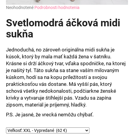
Priemerné
Neohodnotené
Podrobnosti hodnotenia
hodnotenie
produktu
Svetlomodrá áčková midi
je
0,0
sukňa
z
5
hviezdičiek.
Jednoduchá, no zároveň originálna midi sukňa je
kúsok, ktorý by mala mať každá žena v šatníku.
Krásne si drží áčkový tvar, vďaka spodničke, na ktorej
je našitý tyl. Táto sukňa sa stane vaším milovaným
kúskom, hodí sa na kopu príležitostí a svojou
praktickosťou vás dostane. Má vyšší pás, ktorý
schová všetky nedokonalosti, podčiarkne ženské
krivky a vytvaruje štíhlejší pás. Vzadu sa zapína
zipsom, materiál je príjemný, hladký.
P.S. Je jasné, že vrecká nemôžu chýbať.