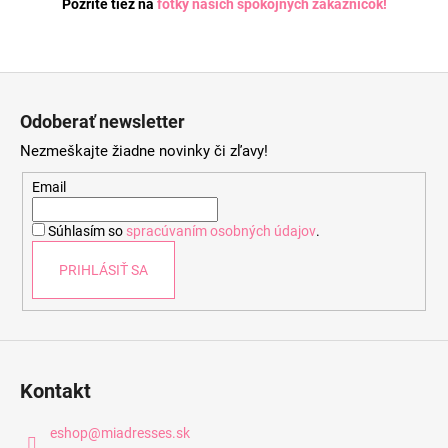
Pozrite tiež na
fotky našich spokojných zákazníčok
!
Z
á
Odoberať newsletter
p
Nezmeškajte žiadne novinky či zľavy!
ä
t
Email
i
Súhlasím so
spracúvaním osobných údajov
.
e
PRIHLÁSIŤ SA
Kontakt
eshop
@
miadresses.sk