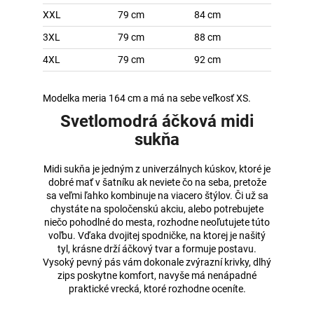
XXL
79 cm
84 cm
3XL
79 cm
88 cm
4XL
79 cm
92 cm
Modelka meria 164 cm a má na sebe veľkosť XS.
Svetlomodrá áčková midi
sukňa
Midi sukňa je jedným z univerzálnych kúskov, ktoré je
dobré mať v šatníku ak neviete čo na seba, pretože
sa veľmi ľahko kombinuje na viacero štýlov. Či už sa
chystáte na spoločenskú akciu, alebo potrebujete
niečo pohodlné do mesta, rozhodne neoľutujete túto
voľbu. Vďaka dvojitej spodničke, na ktorej je našitý
tyl, krásne drží áčkový tvar a formuje postavu.
Vysoký pevný pás vám dokonale zvýrazní krivky, dlhý
zips poskytne komfort, navyše má nenápadné
praktické vrecká, ktoré rozhodne oceníte.