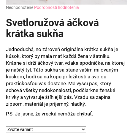
Priemerné
Neohodnotené
Podrobnosti hodnotenia
hodnotenie
produktu
Svetloružová áčková
je
0,0
krátka sukňa
z
5
hviezdičiek.
Jednoduchá, no zároveň originálna krátka sukňa je
kúsok, ktorý by mala mať každá žena v šatníku.
Krásne si drží áčkový tvar, vďaka spodničke, na ktorej
je našitý tyl. Táto sukňa sa stane vaším milovaným
kúskom, hodí sa na kopu príležitostí a svojou
praktickosťou vás dostane. Má vyšší pás, ktorý
schová všetky nedokonalosti, podčiarkne ženské
krivky a vytvaruje štíhlejší pás. Vzadu sa zapína
zipsom, materiál je príjemný, hladký.
P.S. Je jasné, že vrecká nemôžu chýbať.