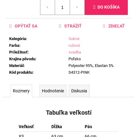
Jednotková
DO KOŠÍKA
cena:
OPÝTAŤ SA
STRÁŽIŤ
ZDIEĽAŤ
Kategória
:
Sukne
Farba
:
ružová
Príležitosť
:
svadba
Krajina pôvodu
:
Poľsko
Materiál
:
Polyester 95%, Elastan 5%
Kód produktu
:
S4312-PINK
Rozmery
Hodnotenie
Diskusia
Tabuľka veľkostí
Veľkosť
Dĺžka
Pás
XS
63 cm
66 cm