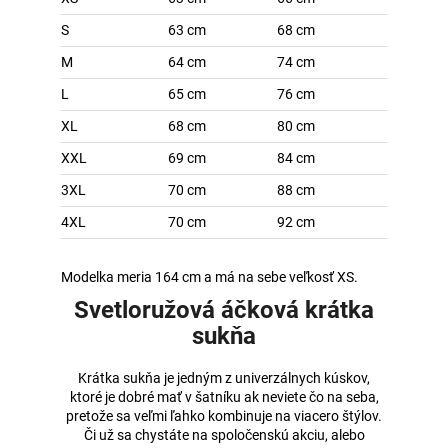
S
63 cm
68 cm
M
64 cm
74 cm
L
65 cm
76 cm
XL
68 cm
80 cm
XXL
69 cm
84 cm
3XL
70 cm
88 cm
4XL
70 cm
92 cm
Modelka meria 164 cm a má na sebe veľkosť XS.
Svetloružová áčková krátka
sukňa
Krátka sukňa je jedným z univerzálnych kúskov,
ktoré je dobré mať v šatníku ak neviete čo na seba,
pretože sa veľmi ľahko kombinuje na viacero štýlov.
Či už sa chystáte na spoločenskú akciu, alebo