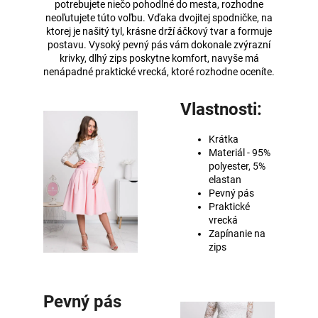
potrebujete niečo pohodlné do mesta, rozhodne
neoľutujete túto voľbu. Vďaka dvojitej spodničke, na
ktorej je našitý tyl, krásne drží áčkový tvar a formuje
postavu. Vysoký pevný pás vám dokonale zvýrazní
krivky, dlhý zips poskytne komfort, navyše má
nenápadné praktické vrecká, ktoré rozhodne oceníte.
Vlastnosti:
Krátka
Materiál - 95%
polyester, 5%
elastan
Pevný pás
Praktické
vrecká
Zapínanie na
zips
Pevný pás