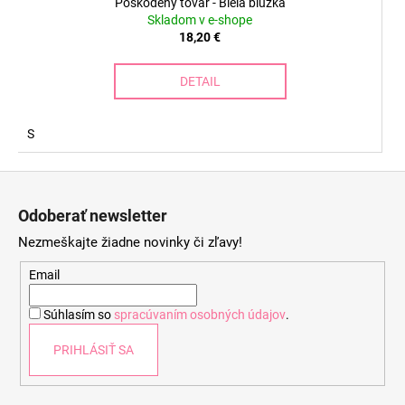
Poškodený tovar - Biela blúzka
Skladom v e-shope
18,20 €
DETAIL
S
Z
á
Odoberať newsletter
p
Nezmeškajte žiadne novinky či zľavy!
ä
t
Email
i
Súhlasím so
spracúvaním osobných údajov
.
e
PRIHLÁSIŤ SA