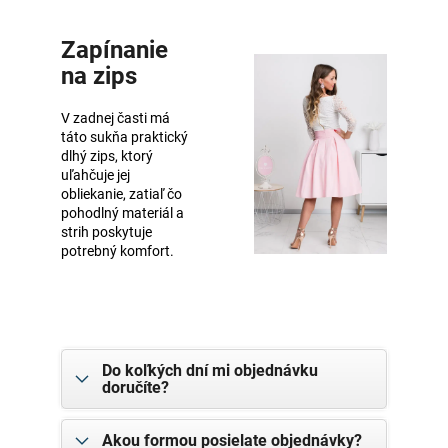
Zapínanie
na zips
V zadnej časti má
táto sukňa praktický
dlhý zips, ktorý
uľahčuje jej
obliekanie, zatiaľ čo
pohodlný materiál a
strih poskytuje
potrebný komfort.
Do koľkých dní mi objednávku
doručíte?
Akou formou posielate objednávky?