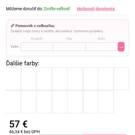
Môžeme doručiť do:
Zvoľte veľkosť
Možnosti doručenia
📏 Pomocník s veľkosťou
Zadajte svoje miery a uvidíte, ako sedia k rozmerom produktu.
Hrudník
Pás
Boky
→
Vaše:
57 €
46,34 € bez DPH