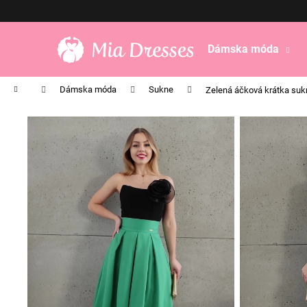
K
Prejsť
na
o
obsah
Späť
Späť
š
Dámska móda
do
do
í
obchodu
obchodu
k
Domov
Dámska móda
Sukne
Zelená áčková krátka suk