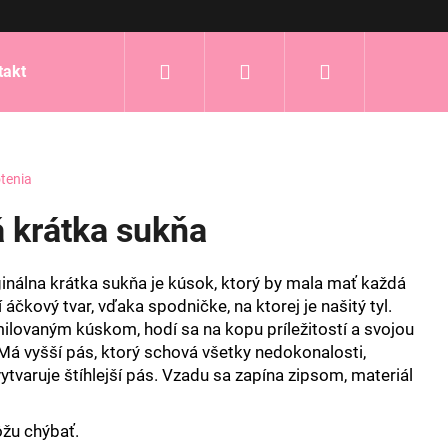
Hľadať
Prihlásenie
Nákupný
takt
košík
tenia
 krátka sukňa
inálna krátka sukňa je kúsok, ktorý by mala mať každá
 áčkový tvar, vďaka spodničke, na ktorej je našitý tyl.
ilovaným kúskom, hodí sa na kopu príležitostí a svojou
Má vyšší pás, ktorý schová všetky nedokonalosti,
ytvaruje štíhlejší pás. Vzadu sa zapína zipsom, materiál
ôžu chýbať.