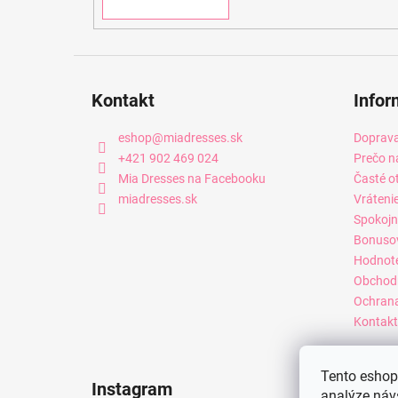
Kontakt
Infor
eshop
@
miadresses.sk
Doprava
+421 902 469 024
Prečo n
Mia Dresses na Facebooku
Časté o
miadresses.sk
Vráteni
Spokojn
Bonuso
Hodnot
Obchod
Ochrana
Kontakt
Tento eshop 
Instagram
analýze náv