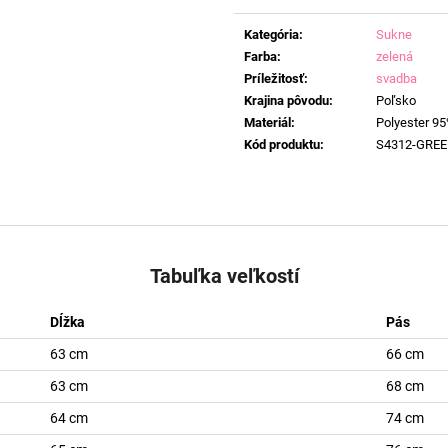
Jednotková
cena:
Kategória
:
Sukne
Farba
:
zelená
Príležitosť
:
svadba
Krajina pôvodu
:
Poľsko
Materiál
:
Polyester 95
Kód produktu
:
S4312-GRE
Tabuľka veľkostí
Dĺžka
Pás
63 cm
66 cm
63 cm
68 cm
64 cm
74 cm