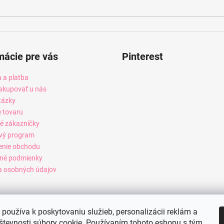
mácie pre vás
Pinterest
 a platba
akupovať u nás
tázky
e tovaru
é zákazníčky
vý program
enie obchodu
né podmienky
 osobných údajov
používa k poskytovaniu služieb, personalizácii reklám a
števnosti súbory cookie. Používaním tohoto eshopu s tým