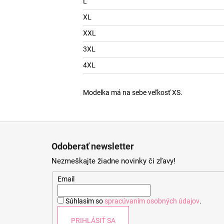
L
XL
XXL
3XL
4XL
Modelka má na sebe veľkosť XS.
Z
á
Odoberať newsletter
p
Nezmeškajte žiadne novinky či zľavy!
ä
t
Email
i
Súhlasím so
spracúvaním osobných údajov
.
e
PRIHLÁSIŤ SA