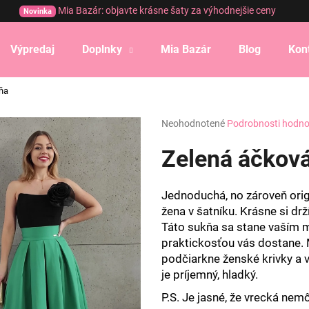
Mia Bazár: objavte krásne šaty za výhodnejšie ceny
Novinka
Výpredaj
Doplnky
Mia Bazár
Blog
Kon
Čo potrebujete nájsť?
ňa
Priemerné
Neohodnotené
Podrobnosti hodno
HĽADAŤ
hodnotenie
produktu
Zelená áčková
je
0,0
Odporúčame
z
Jednoduchá, no zároveň orig
5
žena v šatníku. Krásne si drží
hviezdičiek.
Táto sukňa sa stane vaším m
praktickosťou vás dostane. 
podčiarkne ženské krivky a v
je príjemný, hladký.
P.S. Je jasné, že vrecká nem