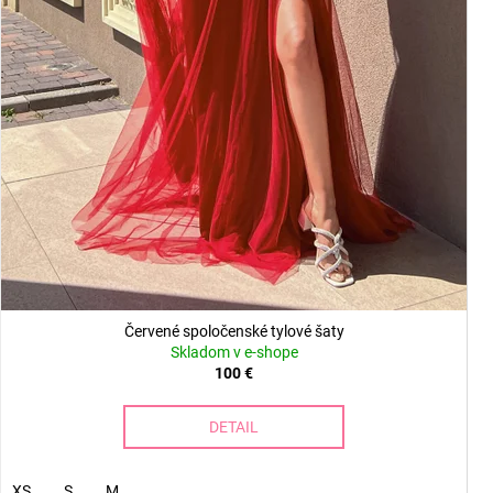
Červené spoločenské tylové šaty
Skladom v e-shope
100 €
DETAIL
XS
S
M