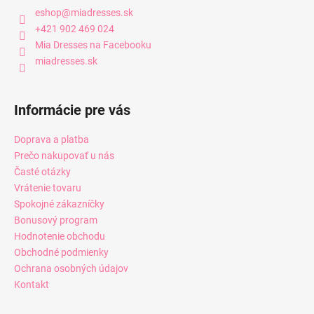
i
eshop
@
miadresses.sk
s
+421 902 469 024
u
Mia Dresses na Facebooku
miadresses.sk
Informácie pre vás
Doprava a platba
Prečo nakupovať u nás
Časté otázky
Vrátenie tovaru
Spokojné zákazníčky
Bonusový program
Hodnotenie obchodu
Obchodné podmienky
Ochrana osobných údajov
Kontakt