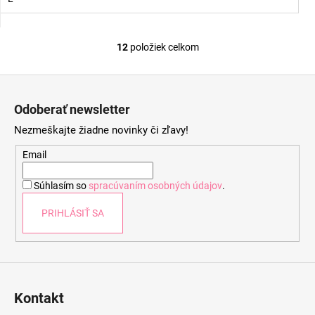
12
položiek celkom
O
v
Z
l
á
á
Odoberať newsletter
d
p
a
Nezmeškajte žiadne novinky či zľavy!
ä
c
t
Email
i
i
e
Súhlasím so
spracúvaním osobných údajov
.
e
p
r
PRIHLÁSIŤ SA
v
k
y
v
ý
Kontakt
p