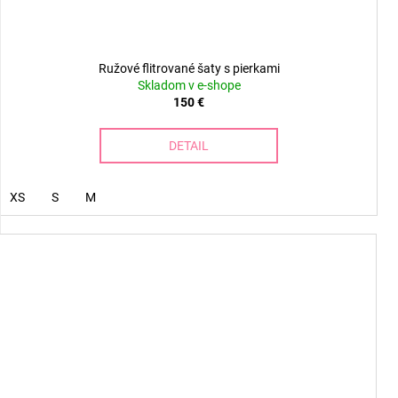
Ružové flitrované šaty s pierkami
Skladom v e-shope
150 €
DETAIL
XS
S
M