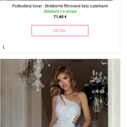
Poškodený tovar - Strieborné flitrované šaty s pierkami
Skladom v e-shope
71,40 €
DETAIL
L