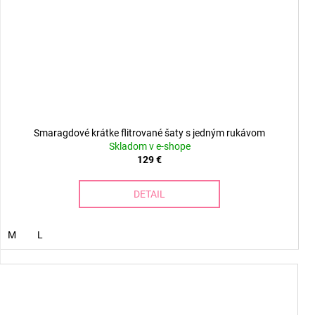
Smaragdové krátke flitrované šaty s jedným rukávom
Skladom v e-shope
129 €
DETAIL
M
L