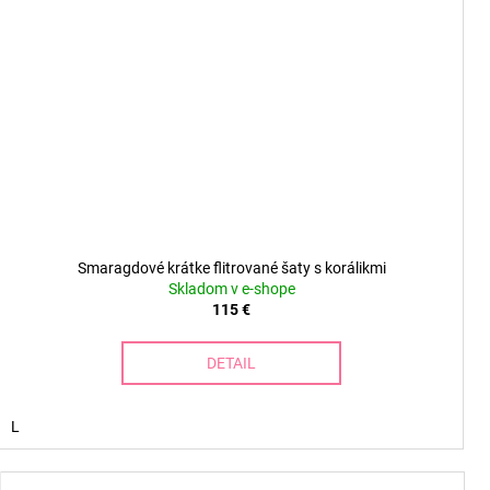
Smaragdové krátke flitrované šaty s korálikmi
Skladom v e-shope
115 €
DETAIL
L