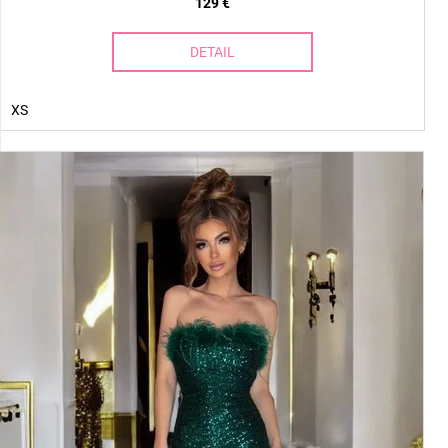
129 €
DETAIL
XS