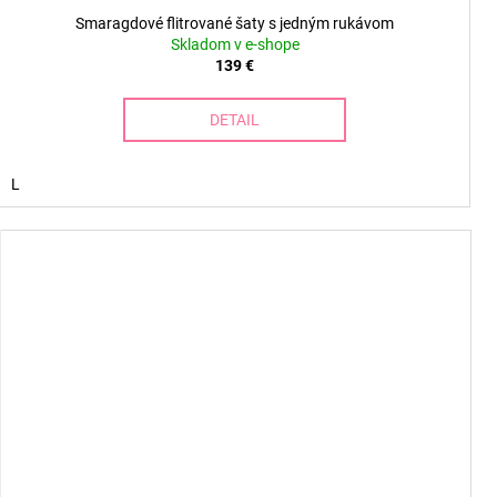
Smaragdové flitrované šaty s jedným rukávom
Skladom v e-shope
139 €
DETAIL
L