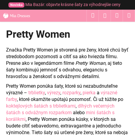
K
Prejsť
Mia Bazár: objavte krásne šaty za výhodnejšie ceny
Novinka
na
o
obsah
Hľadať
Nákup
M
Prihláseni
Späť
Späť
š
í
košík
Pretty Women
Č
k
o
p
Značka Pretty Women je stvorená pre ženy, ktoré chcú byť
o
stredobodom pozornosti a cítiť sa ako hviezda filmu.
Presne ako v legendárnom filme
Pretty Woman
, aj tieto
t
šaty kombinujú jemnosť s odvahou, eleganciu s
r
hravosťou a ženskosť s odvážnymi detailmi.
e
Pretty Women ponúka šaty, ktoré sú
nezabudnuteľne
b
výrazné –
trblietky
,
výrezy
,
rozparky
,
pierka
a
výrazné
u
farby
, ktoré okamžite upútajú pozornosť. Či už túžite po
j
koktejlových šatách s trblietkami
,
dlhých večerných
e
šatách s odvážnym rozparkom
alebo
mini šatách s
t
korálikmi
, Pretty Women ponúka kúsky, v ktorých sa
budete cítiť sebavedomo, extravagantne a jednoducho
e
výnimočne. Tieto šaty sú určené pre ženy, ktoré sa neboja
n