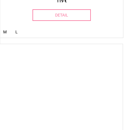
119 €
DETAIL
M
L