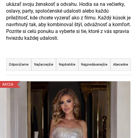
ukázať svoju ženskosť a odvahu. Hodia sa na večierky,
á
oslavy, party, spoločenské udalosti alebo každú
j
príležitosť, kde chcete vyzerať ako z filmu. Každý kúsok je
s
navrhnutý tak, aby kombinoval štýl, odvážnosť a komfort.
ť
Pozrite si celú ponuku a vyberte si tie, ktoré z vás spravia
hviezdu každej udalosti.
?
R
a
Odporúčame
Najlacnejšie
Najdrahšie
Najpredávanejšie
Abecedne
HĽADAŤ
d
e
V
AKCIA
n
ý
i
O
p
e
d
i
p
p
s
o
r
p
r
o
r
ú
d