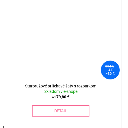
114 €
AŽ
–30 %
Staroružové priliehavé šaty s rozparkom
Skladom v e-shope
79,80 €
od
DETAIL
L