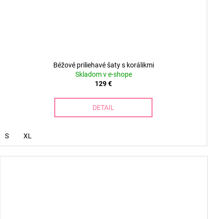
Béžové priliehavé šaty s korálikmi
Skladom v e-shope
129 €
DETAIL
S
XL