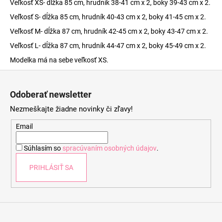
Veľkosť XS- dĺžka 85 cm, hrudník 38-41 cm x 2, boky 39-43 cm x 2.
Veľkosť S- dĺžka 85 cm, hrudník 40-43 cm x 2, boky 41-45 cm x 2.
Veľkosť M- dĺžka 87 cm, hrudník 42-45 cm x 2, boky 43-47 cm x 2.
Veľkosť L- dĺžka 87 cm, hrudník 44-47 cm x 2, boky 45-49 cm x 2.
Modelka má na sebe veľkosť XS.
Z
á
Odoberať newsletter
p
Nezmeškajte žiadne novinky či zľavy!
ä
t
Email
i
Súhlasím so
spracúvaním osobných údajov
.
e
PRIHLÁSIŤ SA