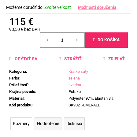
Môžeme doručiť do:
Zvoľte veľkosť
Možnosti doručenia
115 €
93,50 € bez DPH
Jednotková
DO KOŠÍKA
cena:
OPÝTAŤ SA
STRÁŽIŤ
ZDIEĽAŤ
Kategória
:
Krátke šaty
Farba
:
zelená
Príležitosť
:
svadba
Krajina pôvodu
:
Poľsko
Materiál
:
Polyester 97%, Elastan 3%
Kód produktu
:
SK9021-EMERALD
Rozmery
Hodnotenie
Diskusia