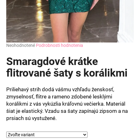
Priemerné
Neohodnotené
Podrobnosti hodnotenia
hodnotenie
produktu
Smaragdové krátke
je
0,0
flitrované šaty s korálikmi
z
5
hviezdičiek.
Priliehavý strih dodá vášmu vzhľadu ženskosť,
zmyselnosť, flitre a rameno zdobené lesklými
korálikmi z vás vykúzlia kráľovnú večierka. Materiál
šiat je elastický. Vzadu sa šaty zapínajú zipsom a na
prsiach sú vystužené.