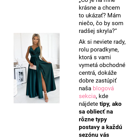
krásne a chcem
to ukázať? Mám
niečo, čo by som
radšej skryla?“
Ak si neviete rady,
rolu poradkyne,
ktorá s vami
vymetá obchodné
centrá, dokáže
dobre zastúpiť
naša
blogová
sekcia
, kde
nájdete
tipy, ako
sa obliecť na
rôzne typy
postavy a každú
sezónu vás