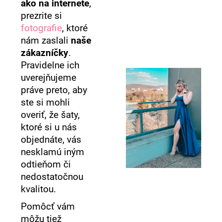
ako na internete
,
prezrite si
fotografie
, ktoré
nám zaslali
naše
zákazníčky
.
Pravidelne ich
uverejňujeme
práve preto, aby
ste si mohli
overiť, že šaty,
ktoré si u nás
objednáte, vás
nesklamú iným
odtieňom či
nedostatočnou
kvalitou.
Pomôcť vám
môžu tiež