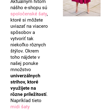
Aktuálnym hitom
nášho e-shopu sú
spoločenské šaty
,
ktoré si môžete
uviazať na viacero
spôsobov a
vytvoriť tak
niekoľko rôznych
štýlov. Okrem
toho nájdete v
našej ponuke
množstvo
univerzálnych
strihov, ktoré
využijete na
rôzne príležitostí
.
Napríklad tieto
midi šaty