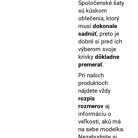
Spoločenské šaty
sú kúskom
oblečenia, ktorý
musí
dokonale
sadnúť
, preto je
dobré si pred ich
výberom svoje
krivky
dôkladne
premerať
.
Pri našich
produktoch
nájdete vždy
rozpis
rozmerov
aj
informáciu o
veľkosti, akú má
na sebe modelka.
Nezabudnite si