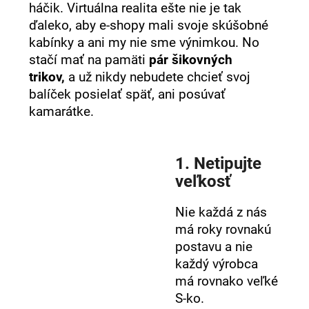
č
háčik. Virtuálna realita ešte nie je tak
a
ďaleko, aby e-shopy mali svoje skúšobné
m
kabínky a ani my nie sme výnimkou. No
e
stačí mať na pamäti
pár šikovných
trikov,
a už nikdy nebudete chcieť svoj
balíček posielať späť, ani posúvať
kamarátke.
1. Netipujte
veľkosť
Nie každá z nás
má roky rovnakú
postavu a nie
každý výrobca
má rovnako veľké
S-ko.