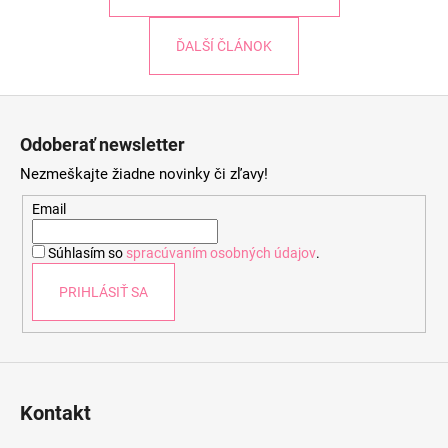
ĎALŠÍ ČLÁNOK
Z
á
Odoberať newsletter
p
Nezmeškajte žiadne novinky či zľavy!
ä
t
Email
i
Súhlasím so
spracúvaním osobných údajov
.
e
PRIHLÁSIŤ SA
Kontakt