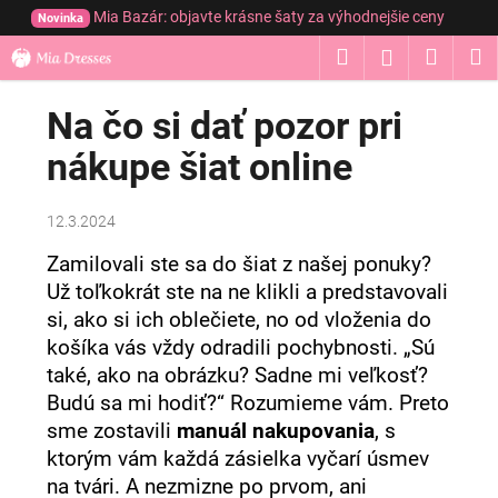
K
Prejsť
Mia Bazár: objavte krásne šaty za výhodnejšie ceny
Novinka
na
o
obsah
Hľadať
Nákup
M
Prihláseni
Späť
Späť
š
í
košík
Na čo si dať pozor pri
Č
k
o
nákupe šiat online
p
o
12.3.2024
t
r
Zamilovali ste sa do šiat z našej ponuky?
Už toľkokrát ste na ne klikli a predstavovali
e
si, ako si ich oblečiete, no od vloženia do
b
košíka vás vždy odradili pochybnosti. „Sú
u
také, ako na obrázku? Sadne mi veľkosť?
j
Budú sa mi hodiť?“ Rozumieme vám. Preto
e
sme zostavili
manuál nakupovania
, s
t
ktorým vám každá zásielka vyčarí úsmev
e
na tvári. A nezmizne po prvom, ani
n