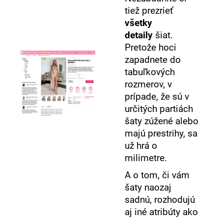
tiež prezrieť
všetky
detaily
šiat.
Pretože hoci
zapadnete do
tabuľkových
rozmerov, v
prípade, že sú v
určitých partiách
šaty zúžené alebo
majú prestrihy, sa
už hrá o
milimetre.
A o tom, či vám
šaty naozaj
sadnú, rozhodujú
aj iné atribúty ako