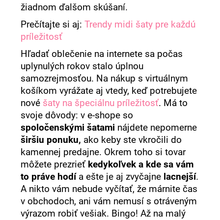
žiadnom ďalšom skúšaní.
á
j
Prečítajte si aj:
Trendy midi šaty pre každú
príležitosť
s
ť
Hľadať oblečenie na internete sa počas
?
uplynulých rokov stalo úplnou
samozrejmosťou. Na nákup s virtuálnym
košíkom vyrážate aj vtedy, keď potrebujete
nové
šaty na špeciálnu príležitosť
. Má to
svoje dôvody: v e-shope so
HĽADAŤ
spoločenskými šatami
nájdete nepomerne
širšiu ponuku,
ako keby ste vkročili do
kamennej predajne. Okrem toho si tovar
O
môžete prezrieť
kedykoľvek a kde sa vám
d
to práve hodí
a ešte je aj zvyčajne
lacnejší
.
p
o
A nikto vám nebude vyčítať, že márnite čas
r
v obchodoch, ani vám nemusí s otráveným
ú
výrazom robiť vešiak. Bingo! Až na malý