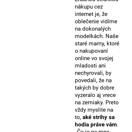
nákupu cez
internet je, že
oblečenie vidíme
na dokonalých
modelkách. Naše
staré mamy, ktoré
o nakupovaní
online vo svojej
mladosti ani
nechyrovali, by
povedali, že na
takých by dobre
vyzeralo aj vrece
na zemiaky. Preto
vždy myslite na
to,
aké strihy sa
hodia práve vám
.
„Čo je na mne