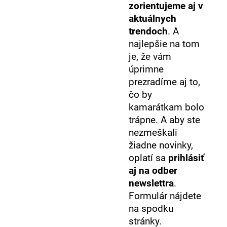
zorientujeme aj v
aktuálnych
trendoch
. A
najlepšie na tom
je, že vám
úprimne
prezradíme aj to,
čo by
kamarátkam bolo
trápne. A aby ste
nezmeškali
žiadne novinky,
oplatí sa
prihlásiť
aj na odber
newslettra
.
Formulár nájdete
na spodku
stránky.