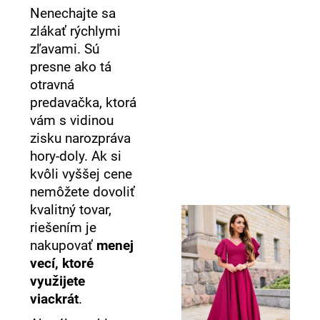
Nenechajte sa
zlákať rýchlymi
zľavami. Sú
presne ako tá
otravná
predavačka, ktorá
vám s vidinou
zisku narozpráva
hory-doly. Ak si
kvôli vyššej cene
nemôžete dovoliť
kvalitný tovar,
riešením je
nakupovať
menej
vecí, ktoré
využijete
viackrát
.