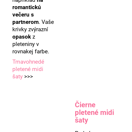
napríklad
na
romantickú
večeru s
partnerom
. Vaše
krivky zvýrazní
opasok
z
pleteniny v
rovnakej farbe.
Tmavohnedé
pletené midi
šaty
>>>
Čierne
pletené midi
šaty