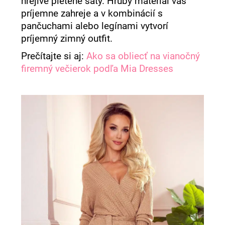
hrejivé pletené šaty. Hrubý materiál vás
á
príjemne zahreje a v kombinácií s
j
pančuchami alebo legínami vytvorí
s
príjemný zimný outfit.
ť
Prečítajte si aj:
Ako sa obliecť na vianočný
?
firemný večierok podľa Mia Dresses
HĽADAŤ
O
d
p
o
r
ú