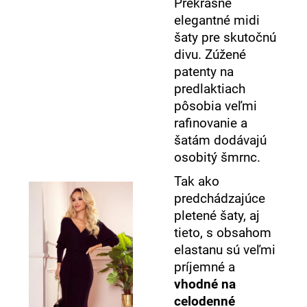
Prekrásne
elegantné midi
šaty pre skutočnú
divu. Zúžené
patenty na
predlaktiach
pôsobia veľmi
rafinovanie a
šatám dodávajú
osobitý šmrnc.
Tak ako
predchádzajúce
pletené šaty, aj
tieto, s obsahom
elastanu sú veľmi
príjemné a
vhodné na
celodenné