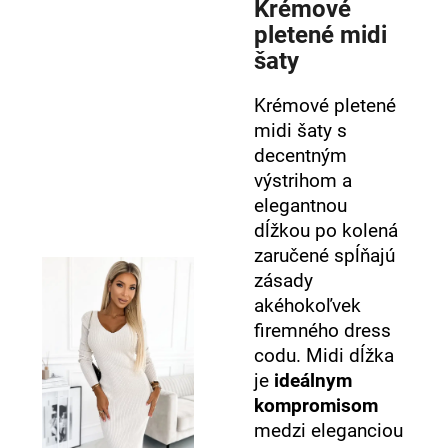
Krémové
pletené midi
šaty
Krémové pletené
midi šaty s
decentným
výstrihom a
elegantnou
dĺžkou po kolená
zaručené spĺňajú
zásady
akéhokoľvek
firemného dress
codu. Midi dĺžka
je
ideálnym
kompromisom
medzi eleganciou