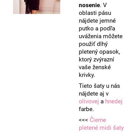
nosenie
. V
oblasti pásu
nájdete jemné
putko a podľa
uváženia môžete
použiť dlhý
pletený opasok,
ktorý zvýrazní
vaše ženské
krivky.
Tieto šaty u nás
nájdete aj v
olivovej
a
hnedej
farbe.
<<<
Čierne
pletené midi šaty