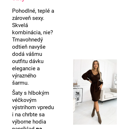
Pohodlné, teplé a
zároveň sexy.
Skvelá
kombinácia, nie?
Tmavohnedý
odtieň navyše
dodá vášmu
outfitu dávku
elegancie a
výrazného
šarmu.
Šaty s hlbokým
véčkovým
výstrihom vpredu
i na chrbte sa
výborne hodia