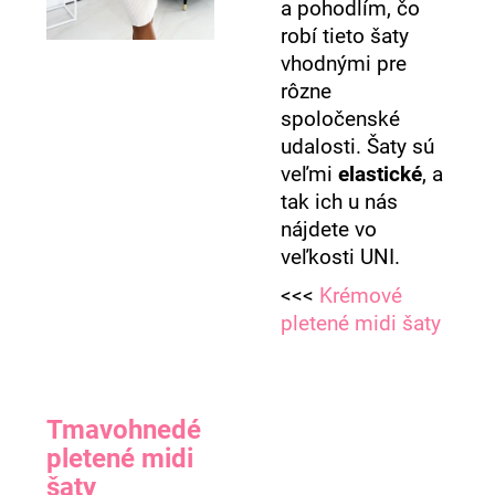
a pohodlím, čo
robí tieto šaty
vhodnými pre
rôzne
spoločenské
udalosti. Šaty sú
veľmi
elastické
, a
tak ich u nás
nájdete vo
veľkosti UNI.
<<<
Krémové
pletené midi šaty
Tmavohnedé
pletené midi
šaty