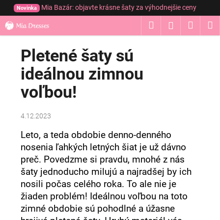
K
Prejsť
Mia Bazár: objavte krásne šaty za výhodnejšie ceny
Novinka
na
o
obsah
Hľadať
Nákup
M
Prihláseni
Späť
Späť
š
í
košík
Pletené šaty sú
Č
k
o
ideálnou zimnou
p
voľbou!
o
t
r
4.12.2023
e
Leto, a teda obdobie denno-denného
b
nosenia ľahkých letných šiat je už dávno
u
preč. Povedzme si pravdu, mnohé z nás
j
šaty jednoducho milujú a najradšej by ich
e
nosili počas celého roka. To ale nie je
t
žiaden problém! Ideálnou voľbou na toto
e
zimné obdobie sú pohodlné a úžasne
n