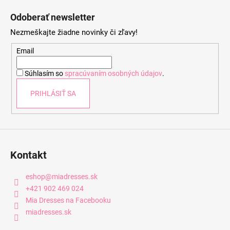
á
Odoberať newsletter
p
Nezmeškajte žiadne novinky či zľavy!
ä
t
Email
i
Súhlasím so
spracúvaním osobných údajov
.
e
PRIHLÁSIŤ SA
Kontakt
eshop
@
miadresses.sk
+421 902 469 024
Mia Dresses na Facebooku
miadresses.sk