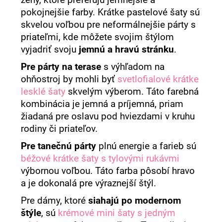
pokojnejšie farby. Krátke pastelové šaty sú
skvelou voľbou pre neformálnejšie párty s
priateľmi, kde môžete svojim štýlom
vyjadriť svoju
jemnú a hravú stránku
.
Pre párty na terase
s výhľadom na
ohňostroj by mohli byť
svetlofialové krátke
lesklé šaty
skvelým výberom. Táto farebná
kombinácia je jemná a príjemná, priam
žiadaná pre oslavu pod hviezdami v kruhu
rodiny či priateľov.
Pre tanečnú párty
plnú energie a farieb sú
béžové krátke šaty s tylovými rukávmi
výbornou voľbou. Táto farba pôsobí hravo
a je dokonalá pre výraznejší štýl.
Pre dámy, ktoré
siahajú po modernom
štýle
, sú
krémové mini šaty s jedným