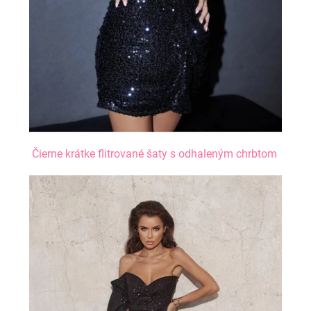
Čierne krátke flitrované šaty s odhaleným chrbtom