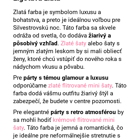
Zlatá farba je symbolom luxusu a
bohatstva, a preto je ideálnou voľbou pre
Silvestrovskú noc. Táto farba sa skvele
odráža od svetla, čo dodáva
žiarivý a
pôsobivý vzhľad
.
Zlaté šaty
alebo šaty s
jemným zlatým leskom by si mali obliecť
ženy, ktoré chcú vstúpiť do nového roka s
nádychom vkusu a pôvabu.
Pre
párty
s témou glamour a luxusu
odporúčame
zlaté flitrované mini šaty
. Táto
farba dodá vášmu outfitu žiarivý štýl a
zabezpečí, že budete v centre pozornosti.
Pre elegantné
párty s retro atmosférou
by
sa mohli hodiť
krémové flitrované mini
šaty
. Táto farba je jemná a romantická, čo
je ideálne pre neformálnejšie stretnutie s