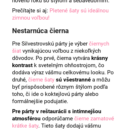
nového roku so štýlom a sebavedomím.
á
Prečítajte si aj:
Pletené šaty sú ideálnou
j
zimnou voľbou!
s
ť
Nestarnúca čierna
?
Pre Silvestrovskú párty je výber
čiernych
šiat
vynikajúcou voľbou z niekoľkých
dôvodov. Po prvé, čierna vytvára
krásny
kontrast
k svetelným ohňostrojom, čo
HĽADAŤ
dodáva výraz vášmu celkovému looku. Po
druhé,
čierne šaty
sú všestranné
a môžu
byť prispôsobené rôznym štýlom podľa
O
toho, či ide o koktejlovú párty alebo
d
formálnejšie podujatie.
p
o
Pre párty v reštaurácii
s intímnejšou
r
atmosférou
odporúčame
čierne zamatové
ú
krátke šaty
. Tieto šaty dodajú vášmu