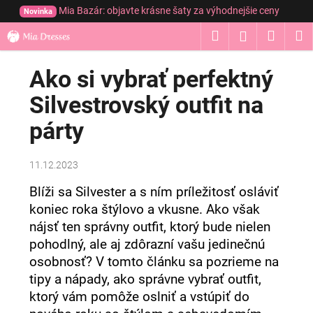
K
Prejsť
Mia Bazár: objavte krásne šaty za výhodnejšie ceny
Novinka
na
o
obsah
Hľadať
Nákup
M
Prihláseni
Späť
Späť
š
í
košík
Ako si vybrať perfektný
Č
k
o
Silvestrovský outfit na
p
párty
o
t
r
11.12.2023
e
Blíži sa Silvester a s ním príležitosť osláviť
b
koniec roka štýlovo a vkusne. Ako však
u
nájsť ten správny outfit, ktorý bude nielen
j
pohodlný, ale aj zdôrazní vašu jedinečnú
e
osobnosť? V tomto článku sa pozrieme na
t
tipy a nápady, ako správne vybrať outfit,
e
ktorý vám pomôže oslniť a vstúpiť do
n