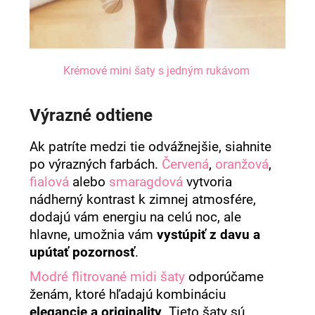
Krémové mini šaty s jedným rukávom
Výrazné odtiene
Ak patríte medzi tie odvážnejšie, siahnite
po výrazných farbách.
Červená
,
oranžová
,
fialová
alebo
smaragdová
vytvoria
nádherný kontrast k zimnej atmosfére,
dodajú vám energiu na celú noc, ale
hlavne, umožnia vám
vystúpiť z davu a
upútať pozornosť
.
Modré flitrované midi šaty
odporúčame
ženám, ktoré hľadajú kombináciu
elegancie a originality
. Tieto šaty sú