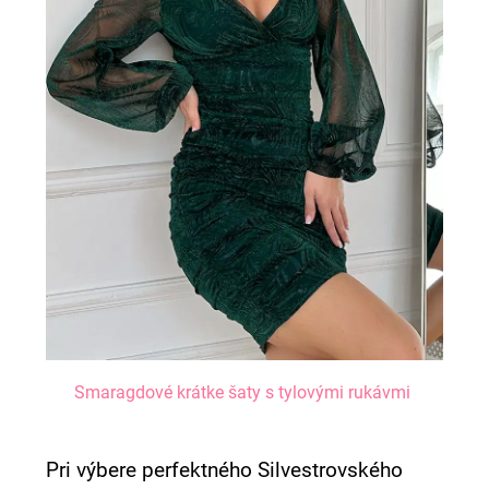
Smaragdové krátke šaty s tylovými rukávmi
Pri výbere perfektného Silvestrovského