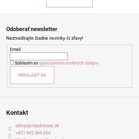
Z
á
Odoberať newsletter
p
Nezmeškajte žiadne novinky či zľavy!
ä
t
Email
i
Súhlasím so
spracúvaním osobných údajov
.
e
PRIHLÁSIŤ SA
Kontakt
eshop
@
miadresses.sk
+421 902 469 024