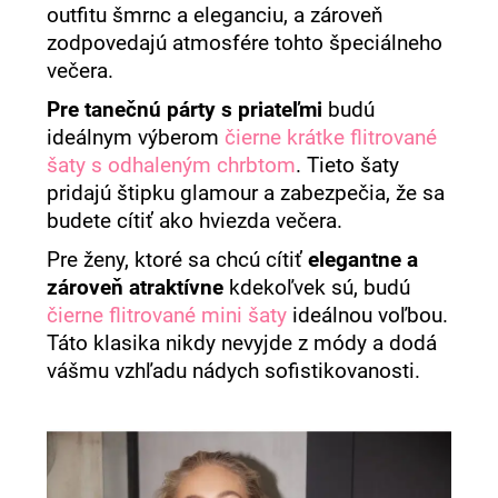
č
outfitu šmrnc a eleganciu, a zároveň
a
zodpovedajú atmosfére tohto špeciálneho
m
večera.
e
Pre tanečnú párty s priateľmi
budú
ideálnym výberom
čierne krátke flitrované
šaty s odhaleným chrbtom
. Tieto šaty
pridajú štipku glamour a zabezpečia, že sa
budete cítiť ako hviezda večera.
Pre ženy, ktoré sa chcú cítiť
elegantne a
zároveň atraktívne
kdekoľvek sú, budú
čierne flitrované mini šaty
ideálnou voľbou.
Táto klasika nikdy nevyjde z módy a dodá
vášmu vzhľadu nádych sofistikovanosti.