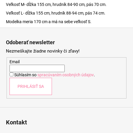
Veľkosť M- dĺžka 155 cm, hrudník 84-90 cm, pás 70 cm.
Veľkosť L- dĺžka 155 cm, hrudník 88-94 cm, pás 74 cm.
Modelka meria 170 cm a má na sebe veľkosť S.
Z
á
Odoberať newsletter
p
Nezmeškajte žiadne novinky či zľavy!
ä
t
Email
i
Súhlasím so
spracúvaním osobných údajov
.
e
PRIHLÁSIŤ SA
Kontakt