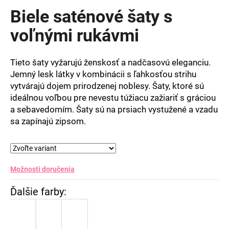
produktu
Biele saténové šaty s
je
0,0
voľnými rukávmi
z
5
hviezdičiek.
Tieto šaty vyžarujú ženskosť a nadčasovú eleganciu.
Jemný lesk látky v kombinácii s ľahkosťou strihu
vytvárajú dojem prirodzenej noblesy. Šaty, ktoré sú
ideálnou voľbou pre nevestu túžiacu zažiariť s gráciou
a sebavedomím. Šaty sú na prsiach vystužené a vzadu
sa zapínajú zipsom.
Možnosti doručenia