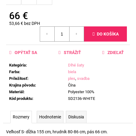
66 €
53,66 € bez DPH
Jednotková
DO KOŠÍKA
cena:
OPÝTAŤ SA
STRÁŽIŤ
ZDIEĽAŤ
Kategória
:
Dlhé šaty
Farba
:
biela
Príležitosť
:
ples
,
svadba
Krajina pôvodu
:
Čína
Materiál
:
Polyester 100%
Kód produktu
:
SD2136-WHITE
Rozmery
Hodnotenie
Diskusia
Veľkosť S- dĺžka 155 cm, hrudník 80-86 cm, pás 66 cm.