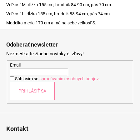
Veľkosť M- dĺžka 155 cm, hrudník 84-90 cm, pás 70 cm.
Veľkosť L- dĺžka 155 cm, hrudník 88-94 cm, pás 74 cm.
Modelka meria 170 cm a má na sebe veľkosť S.
Z
á
Odoberať newsletter
p
Nezmeškajte žiadne novinky či zľavy!
ä
t
Email
i
Súhlasím so
spracúvaním osobných údajov
.
e
PRIHLÁSIŤ SA
Kontakt