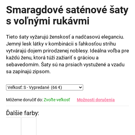
produktu
Smaragdové saténové šaty
je
0,0
s voľnými rukávmi
z
5
hviezdičiek.
Tieto šaty vyžarujú ženskosť a nadčasovú eleganciu.
Jemný lesk látky v kombinácii s ľahkosťou strihu
vytvárajú dojem prirodzenej noblesy. Ideálna voľba pre
každú ženu, ktorá túži zažiariť s gráciou a
sebavedomím. Šaty sú na prsiach vystužené a vzadu
sa zapínajú zipsom.
Môžeme doručiť do:
Zvoľte veľkosť
Možnosti doručenia