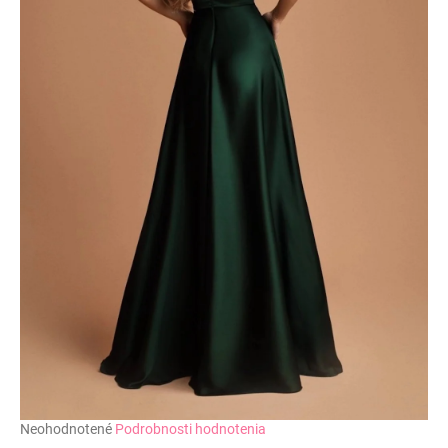
č
a
m
e
Priemerné
Neohodnotené
Podrobnosti hodnotenia
hodnotenie