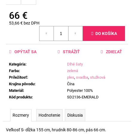
66 €
53,66 € bez DPH
Jednotková
DO KOŠÍKA
cena:
OPÝTAŤ SA
STRÁŽIŤ
ZDIEĽAŤ
Kategória
:
Dlhé šaty
Farba
:
zelená
Príležitosť
:
ples
,
svadba
,
stužková
Krajina pôvodu
:
Čína
Materiál
:
Polyester 100%
Kód produktu
:
SD2136-EMERALD
Rozmery
Hodnotenie
Diskusia
Veľkosť S- dĺžka 155 cm, hrudník 80-86 cm, pás 66 cm.