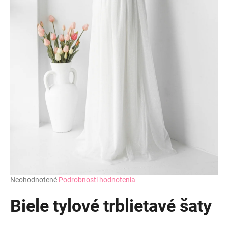
Priemerné
Neohodnotené
Podrobnosti hodnotenia
hodnotenie
produktu
Biele tylové trblietavé šaty
je
0,0
z