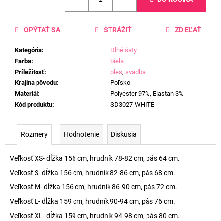
cena:
OPÝTAŤ SA
STRÁŽIŤ
ZDIEĽAŤ
Kategória
:
Dlhé šaty
Farba
:
biela
Príležitosť
:
ples
,
svadba
Krajina pôvodu
:
Poľsko
Materiál
:
Polyester 97%, Elastan 3%
Kód produktu
:
SD3027-WHITE
Rozmery
Hodnotenie
Diskusia
Veľkosť XS- dĺžka 156 cm, hrudník 78-82 cm, pás 64 cm.
Veľkosť S- dĺžka 156 cm, hrudník 82-86 cm, pás 68 cm.
Veľkosť M- dĺžka 156 cm, hrudník 86-90 cm, pás 72 cm.
Veľkosť L- dĺžka 159 cm, hrudník 90-94 cm, pás 76 cm.
Veľkosť XL- dĺžka 159 cm, hrudník 94-98 cm, pás 80 cm.