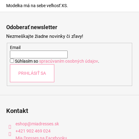
Modelka má na sebe veľkosť XS.
Z
á
Odoberať newsletter
p
Nezmeškajte žiadne novinky či zľavy!
ä
t
Email
i
Súhlasím so
spracúvaním osobných údajov
.
e
PRIHLÁSIŤ SA
Kontakt
eshop
@
miadresses.sk
+421 902 469 024
Mia Dresses na Facebooku