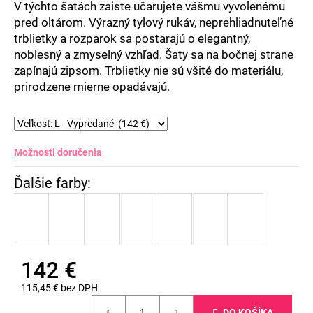
V týchto šatách zaiste učarujete vášmu vyvolenému
5
pred oltárom. Výrazný tylový rukáv, neprehliadnuteľné
hviezdičiek.
trblietky a rozparok sa postarajú o elegantný,
noblesný a zmyselný vzhľad. Šaty sa na bočnej strane
zapínajú zipsom. Trblietky nie sú všité do materiálu,
prirodzene mierne opadávajú.
Možnosti doručenia
142 €
115,45 € bez DPH
Jednotková
DO KOŠÍKA