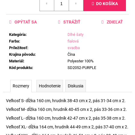
DO KOŠÍKA
cena:
OPÝTAŤ SA
STRÁŽIŤ
ZDIEĽAŤ
Kategória
:
Dlhé šaty
Farba
:
fialová
Príležitosť
:
svadba
Krajina pôvodu
:
Čína
Materiál
:
Polyester 100%
Kód produktu
:
SD2052-PURPLE
Rozmery
Hodnotenie
Diskusia
Veľkosť S- dĺžka 160 cm, hrudník 38-43 cm x 2, pás 31-34 cm x 2.
Veľkosť M- dĺžka 160 cm, hrudník 40-45 cm x 2, pás 33-36 cm x 2.
Veľkosť L- dĺžka 160 cm, hrudník 42-47 cm x 2, pás 35-38 cm x 2.
Veľkosť XL- dĺžka 164 cm, hrudník 44-49 cm x 2, pás 37-40 cm x 2.