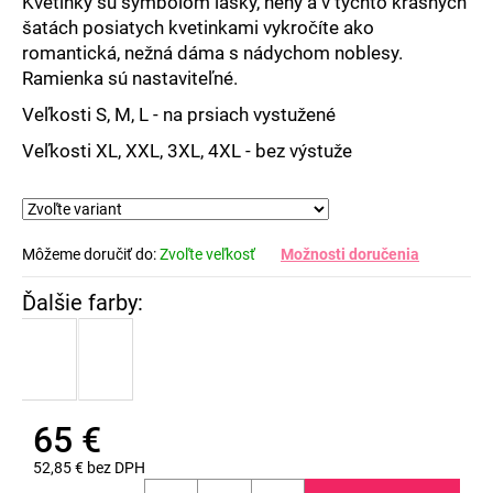
Kvetinky sú symbolom lásky, nehy a v týchto krásnych
šatách posiatych kvetinkami vykročíte ako
romantická, nežná dáma s nádychom noblesy.
Ramienka sú nastaviteľné.
Veľkosti S, M, L - na prsiach vystužené
Veľkosti XL, XXL, 3XL, 4XL - bez výstuže
Môžeme doručiť do:
Zvoľte veľkosť
Možnosti doručenia
65 €
52,85 € bez DPH
Jednotková