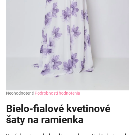
Priemerné
Neohodnotené
Podrobnosti hodnotenia
hodnotenie
produktu
Bielo-fialové kvetinové
je
0,0
šaty na ramienka
z
5
hviezdičiek.