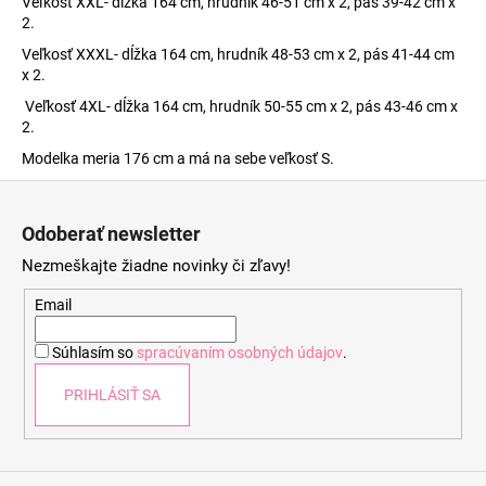
Veľkosť XXL- dĺžka 164 cm, hrudník 46-51 cm x 2, pás 39-42 cm x
2.
Veľkosť XXXL- dĺžka 164 cm, hrudník 48-53 cm x 2, pás 41-44 cm
x 2.
Veľkosť 4XL- dĺžka 164 cm, hrudník 50-55 cm x 2, pás 43-46 cm x
2.
Modelka meria 176 cm a má na sebe veľkosť S.
Z
á
Odoberať newsletter
p
Nezmeškajte žiadne novinky či zľavy!
ä
t
Email
i
Súhlasím so
spracúvaním osobných údajov
.
e
PRIHLÁSIŤ SA