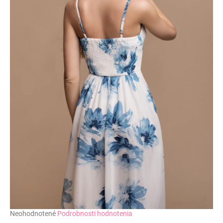
č
a
m
e
Priemerné
Neohodnotené
Podrobnosti hodnotenia
hodnotenie