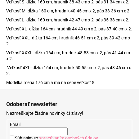
Veľkosť S- dĺžka 160 cm, hrudník 38-43 cm x 2, pás 31-34 cm x 2.
Veľkosť M- dĺžka 160 cm, hrudník 40-45 cm x 2, pás 33-36 cm x 2.
Veľkosť L- dĺžka 160 cm, hrudník 42-47 cm x 2, pás 35-38 cm x 2.
Veľkosť XL- dĺžka 164 cm, hrudník 44-49 cm x 2, pás 37-40 cm x 2.
Veľkosť XXL- dĺžka 164 cm, hrudník 46-51 cm x 2, pás 39-42 cm x
2.
Veľkosť XXXL- dĺžka 164 cm, hrudník 48-53 cm x 2, pás 41-44 cm
x 2.
Veľkosť 4XL- dĺžka 164 cm, hrudník 50-55 cm x 2, pás 43-46 cm x
2.
Modelka meria 176 cm a má na sebe veľkosť S.
Z
á
Odoberať newsletter
p
Nezmeškajte žiadne novinky či zľavy!
ä
t
Email
i
Súhlasím so
spracúvaním osobných údajov
.