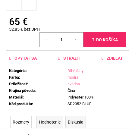
65 €
52,85 € bez DPH
Jednotková
DO KOŠÍKA
cena:
OPÝTAŤ SA
STRÁŽIŤ
ZDIEĽAŤ
Kategória
:
Dlhé šaty
Farba
:
modrá
Príležitosť
:
svadba
Krajina pôvodu
:
Čína
Materiál
:
Polyester 100%
Kód produktu
:
SD2052-BLUE
Rozmery
Hodnotenie
Diskusia