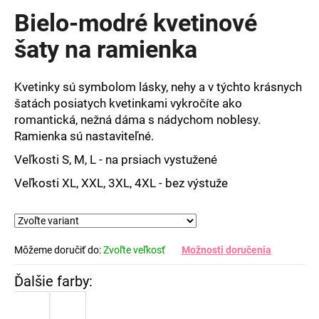
produktu
Bielo-modré kvetinové
je
0,0
šaty na ramienka
z
5
hviezdičiek.
Kvetinky sú symbolom lásky, nehy a v týchto krásnych
šatách posiatych kvetinkami vykročíte ako
romantická, nežná dáma s nádychom noblesy.
Ramienka sú nastaviteľné.
Veľkosti S, M, L - na prsiach vystužené
Veľkosti XL, XXL, 3XL, 4XL - bez výstuže
Môžeme doručiť do:
Zvoľte veľkosť
Možnosti doručenia