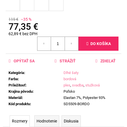
119 €
–35 %
77,35 €
62,89 € bez DPH
Jednotková
DO KOŠÍKA
cena:
OPÝTAŤ SA
STRÁŽIŤ
ZDIEĽAŤ
Kategória
:
Dlhé šaty
Farba
:
bordová
Príležitosť
:
ples
,
svadba
,
stužková
Krajina pôvodu
:
Poľsko
Materiál
:
Elastan 7%, Polyester 93%
Kód produktu
:
SD5509-BORDO
Rozmery
Hodnotenie
Diskusia