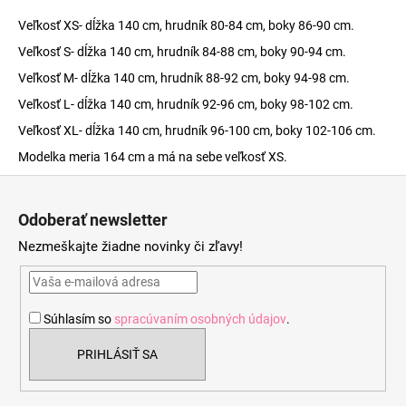
Veľkosť XS- dĺžka 140 cm, hrudník 80-84 cm, boky 86-90 cm.
Veľkosť S- dĺžka 140 cm, hrudník 84-88 cm, boky 90-94 cm.
Veľkosť M- dĺžka 140 cm, hrudník 88-92 cm, boky 94-98 cm.
Veľkosť L- dĺžka 140 cm, hrudník 92-96 cm, boky 98-102 cm.
Veľkosť XL- dĺžka 140 cm, hrudník 96-100 cm, boky 102-106 cm.
Modelka meria 164 cm a má na sebe veľkosť XS.
Z
á
Odoberať newsletter
p
Nezmeškajte žiadne novinky či zľavy!
ä
t
i
Súhlasím so
spracúvaním osobných údajov
.
e
PRIHLÁSIŤ SA