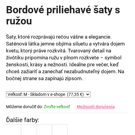
produktu
Bordové priliehavé šaty s
je
0,0
ružou
z
5
hviezdičiek.
Šaty, ktoré rozprávajú rečou vášne a elegancie.
Saténová látka jemne objíma siluetu a vytvára dojem
kvetu, ktorý práve rozkvitá. Tvarovaný detail na
živôtiku pripomína ružu v plnom rozkvete – symbol
ženskosti, krásy a nežnosti. Ideálne pre večer, keď
chceš zažiariť a zanechať nezabudnuteľný dojem. Na
bočnej strane sa zapínajú zipsom.
Môžeme doručiť do:
Zvoľte veľkosť
Možnosti doručenia