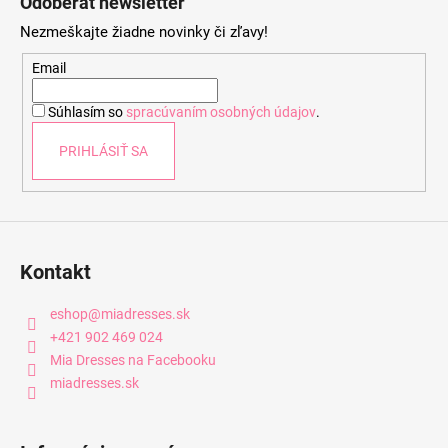
Odoberať newsletter
p
Nezmeškajte žiadne novinky či zľavy!
ä
t
Email
i
Súhlasím so
spracúvaním osobných údajov
.
e
PRIHLÁSIŤ SA
Kontakt
eshop
@
miadresses.sk
+421 902 469 024
Mia Dresses na Facebooku
miadresses.sk