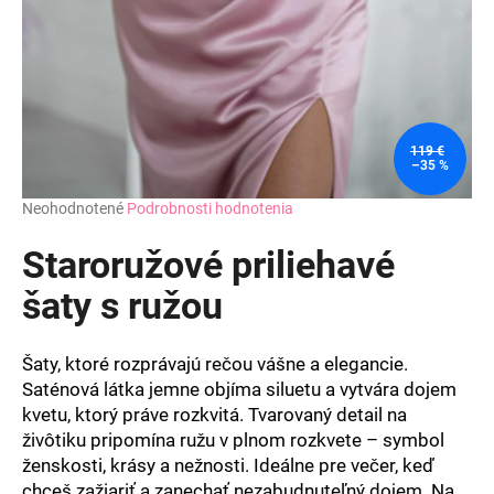
119 €
–35 %
Priemerné
Neohodnotené
Podrobnosti hodnotenia
hodnotenie
produktu
Staroružové priliehavé
je
0,0
šaty s ružou
z
5
hviezdičiek.
Šaty, ktoré rozprávajú rečou vášne a elegancie.
Saténová látka jemne objíma siluetu a vytvára dojem
kvetu, ktorý práve rozkvitá. Tvarovaný detail na
živôtiku pripomína ružu v plnom rozkvete – symbol
ženskosti, krásy a nežnosti. Ideálne pre večer, keď
chceš zažiariť a zanechať nezabudnuteľný dojem. Na