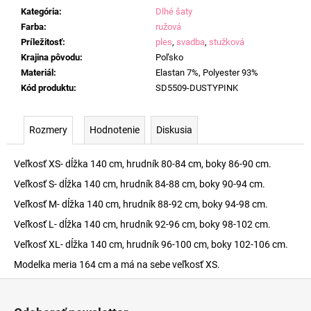
Kategória
:
Dlhé šaty
Farba
:
ružová
Príležitosť
:
ples
,
svadba
,
stužková
Krajina pôvodu
:
Poľsko
Materiál
:
Elastan 7%, Polyester 93%
Kód produktu
:
SD5509-DUSTYPINK
Rozmery
Hodnotenie
Diskusia
Veľkosť XS- dĺžka 140 cm, hrudník 80-84 cm, boky 86-90 cm.
Veľkosť S- dĺžka 140 cm, hrudník 84-88 cm, boky 90-94 cm.
Veľkosť M- dĺžka 140 cm, hrudník 88-92 cm, boky 94-98 cm.
Veľkosť L- dĺžka 140 cm, hrudník 92-96 cm, boky 98-102 cm.
Veľkosť XL- dĺžka 140 cm, hrudník 96-100 cm, boky 102-106 cm.
Modelka meria 164 cm a má na sebe veľkosť XS.
Z
á