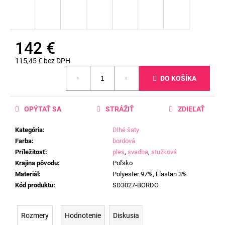
142 €
115,45 € bez DPH
Jednotková
DO KOŠÍKA
cena:
OPÝTAŤ SA
STRÁŽIŤ
ZDIEĽAŤ
Kategória
:
Dlhé šaty
Farba
:
bordová
Príležitosť
:
ples
,
svadba
,
stužková
Krajina pôvodu
:
Poľsko
Materiál
:
Polyester 97%, Elastan 3%
Kód produktu
:
SD3027-BORDO
Rozmery
Hodnotenie
Diskusia