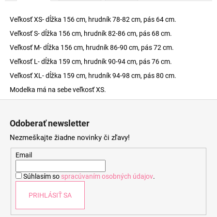
Veľkosť XS- dĺžka 156 cm, hrudník 78-82 cm, pás 64 cm.
Veľkosť S- dĺžka 156 cm, hrudník 82-86 cm, pás 68 cm.
Veľkosť M- dĺžka 156 cm, hrudník 86-90 cm, pás 72 cm.
Veľkosť L- dĺžka 159 cm, hrudník 90-94 cm, pás 76 cm.
Veľkosť XL- dĺžka 159 cm, hrudník 94-98 cm, pás 80 cm.
Modelka má na sebe veľkosť XS.
Z
á
Odoberať newsletter
p
Nezmeškajte žiadne novinky či zľavy!
ä
t
Email
i
Súhlasím so
spracúvaním osobných údajov
.
e
PRIHLÁSIŤ SA