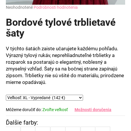
Priemerné
Neohodnotené
Podrobnosti hodnotenia
hodnotenie
produktu
Bordové tylové trblietavé
je
0,0
šaty
z
5
hviezdičiek.
V týchto šatách zaiste učarujete každému pohľadu.
Výrazný tylový rukáv, neprehliadnuteľné trblietky a
rozparok sa postarajú o elegantný, noblesný a
zmyselný vzhľad. Šaty sa na bočnej strane zapínajú
zipsom. Trblietky nie sú všité do materiálu, prirodzene
mierne opadávajú.
Môžeme doručiť do:
Zvoľte veľkosť
Možnosti doručenia