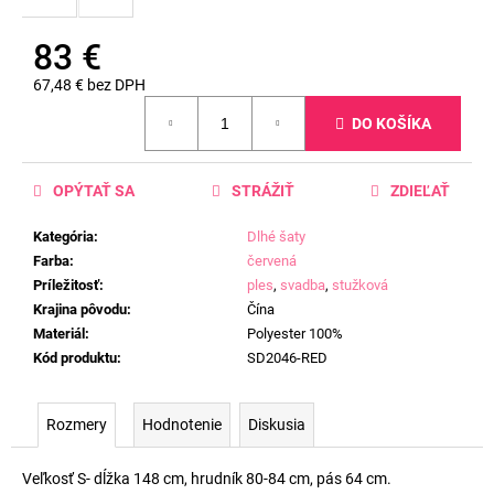
83 €
67,48 € bez DPH
Jednotková
DO KOŠÍKA
cena:
OPÝTAŤ SA
STRÁŽIŤ
ZDIEĽAŤ
Kategória
:
Dlhé šaty
Farba
:
červená
Príležitosť
:
ples
,
svadba
,
stužková
Krajina pôvodu
:
Čína
Materiál
:
Polyester 100%
Kód produktu
:
SD2046-RED
Rozmery
Hodnotenie
Diskusia
Veľkosť S- dĺžka 148 cm, hrudník 80-84 cm, pás 64 cm.