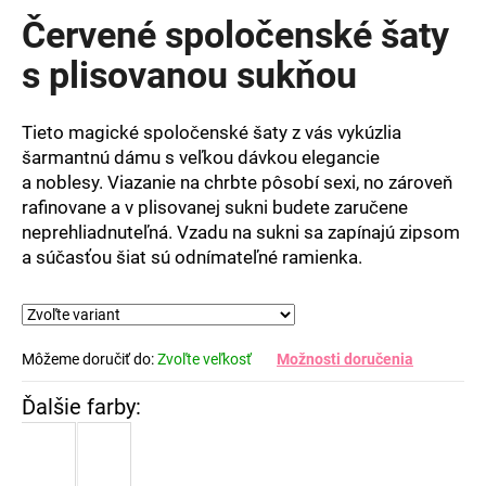
produktu
Červené spoločenské šaty
je
0,0
s plisovanou sukňou
z
5
hviezdičiek.
Tieto magické spoločenské šaty z vás vykúzlia
šarmantnú dámu s veľkou dávkou elegancie
a noblesy. Viazanie na chrbte pôsobí sexi, no zároveň
rafinovane a v plisovanej sukni budete zaručene
neprehliadnuteľná. Vzadu na sukni sa zapínajú zipsom
a súčasťou šiat sú odnímateľné ramienka.
Môžeme doručiť do:
Zvoľte veľkosť
Možnosti doručenia