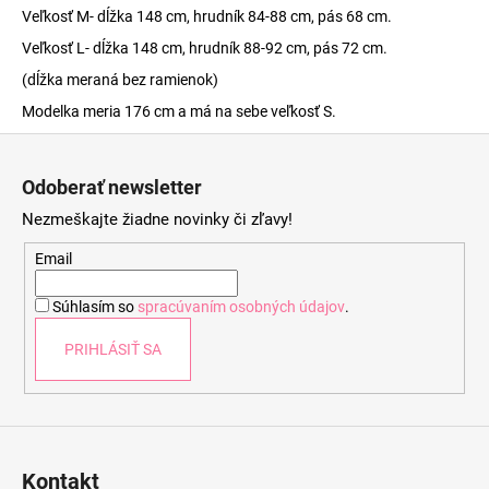
Veľkosť M- dĺžka 148 cm, hrudník 84-88 cm, pás 68 cm.
Veľkosť L- dĺžka 148 cm, hrudník 88-92 cm, pás 72 cm.
(dĺžka meraná bez ramienok)
Modelka meria 176 cm a má na sebe veľkosť S.
Z
á
Odoberať newsletter
p
Nezmeškajte žiadne novinky či zľavy!
ä
t
Email
i
Súhlasím so
spracúvaním osobných údajov
.
e
PRIHLÁSIŤ SA
Kontakt