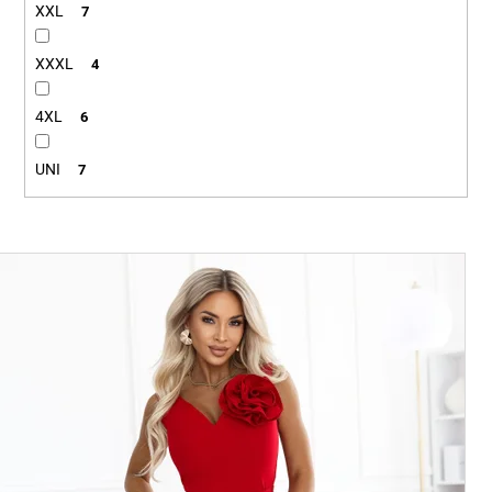
XXL
7
XXXL
4
4XL
6
UNI
7
V
ý
p
i
s
p
r
o