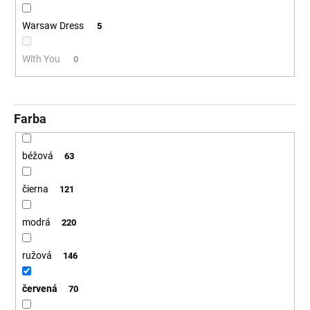
Warsaw Dress
5
With You
0
Farba
béžová
63
čierna
121
modrá
220
ružová
146
červená
70