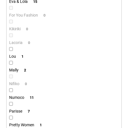
č
Eva & Lola
15
a
m
For You Fashion
0
e
Kikiriki
0
Lacoria
0
Lou
1
Mally
2
Nifiko
0
Numoco
11
Parisse
7
Pretty Women
1