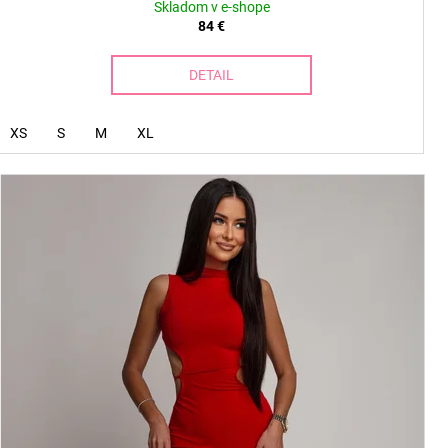
Skladom v e-shope
84 €
DETAIL
XS
S
M
XL