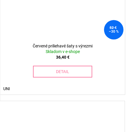
52 €
–30 %
Červené priliehavé šaty s výrezmi
Skladom v e-shope
36,40 €
DETAIL
UNI