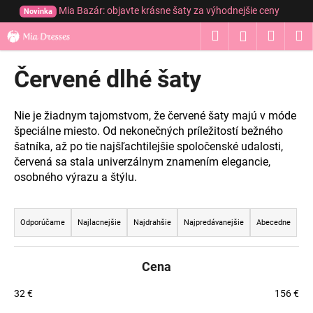
K
Prejsť
Mia Bazár: objavte krásne šaty za výhodnejšie ceny
Novinka
na
o
obsah
Hľadať
Nákup
M
Prihláseni
Späť
Späť
š
í
košík
Červené dlhé šaty
Č
k
o
p
Nie je žiadnym tajomstvom, že červené šaty majú v móde
o
špeciálne miesto. Od nekonečných príležitostí bežného
šatníka, až po tie najšľachtilejšie spoločenské udalosti,
t
červená sa stala univerzálnym znamením elegancie,
r
osobného výrazu a štýlu.
e
b
R
u
a
Odporúčame
Najlacnejšie
Najdrahšie
Najpredávanejšie
Abecedne
j
d
e
e
Cena
t
n
e
i
32
€
156
€
n