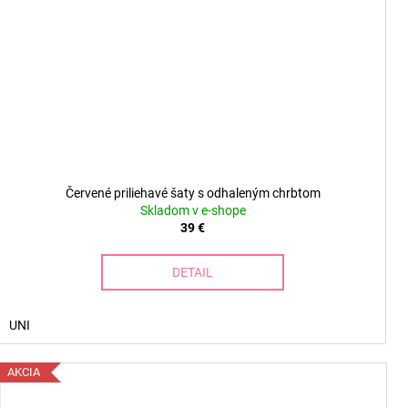
Červené priliehavé šaty s odhaleným chrbtom
Skladom v e-shope
39 €
DETAIL
UNI
AKCIA