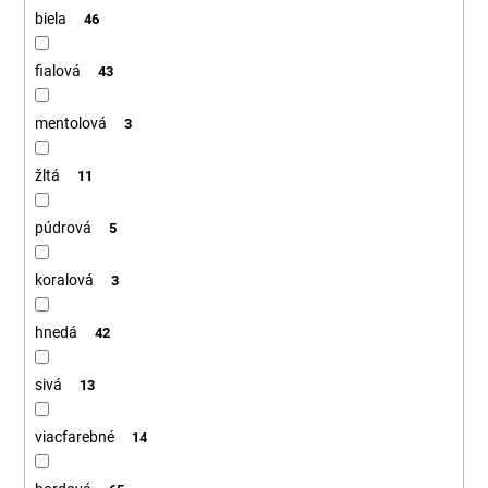
biela
46
fialová
43
mentolová
3
žltá
11
púdrová
5
koralová
3
hnedá
42
sivá
13
viacfarebné
14