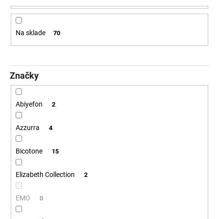
e
á
p
j
r
Na sklade
70
s
o
ť
d
?
u
Značky
k
t
o
Abiyefon
2
v
HĽADAŤ
Azzurra
4
Bicotone
15
O
d
Elizabeth Collection
2
p
o
r
EMO
0
ú