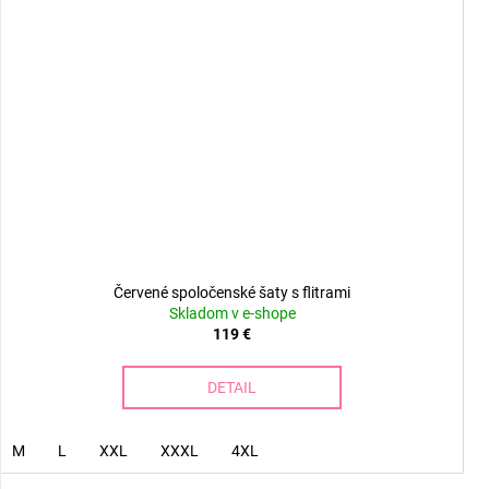
Červené spoločenské šaty s flitrami
Skladom v e-shope
119 €
DETAIL
M
L
XXL
XXXL
4XL