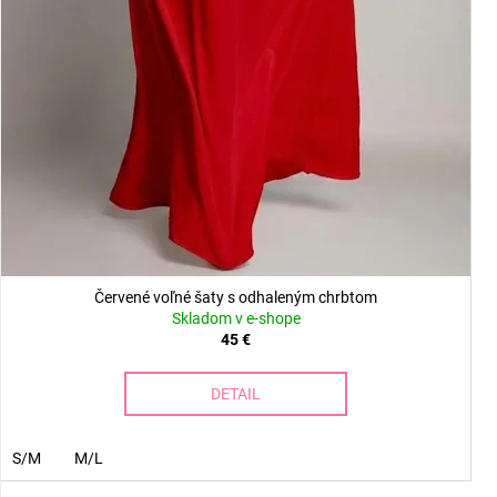
Červené voľné šaty s odhaleným chrbtom
Skladom v e-shope
45 €
DETAIL
S/M
M/L