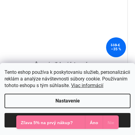
119 €
–35 %
Červené priliehavé šaty s ružou
Skladom v e-shope
Tento eshop používa k poskytovaniu služieb, personalizácii
77,35 €
reklám a analýze návštevnosti súbory cookie. Používaním
tohoto eshopu s tým súhlasíte.
Viac informácií
DETAIL
Nastavenie
S
M
XL
Súhlasím
Zľava 5% na prvý nákup?
Áno
Nie