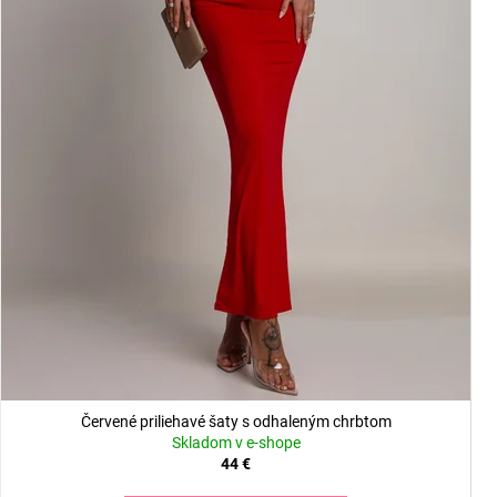
Červené priliehavé šaty s odhaleným chrbtom
Skladom v e-shope
44 €