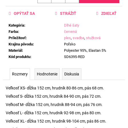
OPÝTAŤ SA
STRÁŽIŤ
ZDIEĽAŤ
Kategória
:
Dlhé šaty
Farba
:
červená
Príležitosť
:
ples
,
svadba
,
stužková
Krajina pôvodu
:
Poľsko
Materiál
:
Polyester 95%, Elastan 5%
Kód produktu
:
SD6395-RED
Rozmery
Hodnotenie
Diskusia
Veľkosť XS- dĺžka 152 cm, hrudník 80-86 cm, pás 68 cm.
Veľkosť S- dĺžka 152 cm, hrudník 84-90 cm, pás 72 cm.
Veľkosť M- dĺžka 152 cm, hrudník 88-94 cm, pás 76 cm.
Veľkosť L- dĺžka 152 cm, hrudník 92-98 cm, pás 80 cm.
Veľkosť XL- dĺžka 152 cm, hrudník 98-104 cm, pás 86 cm.