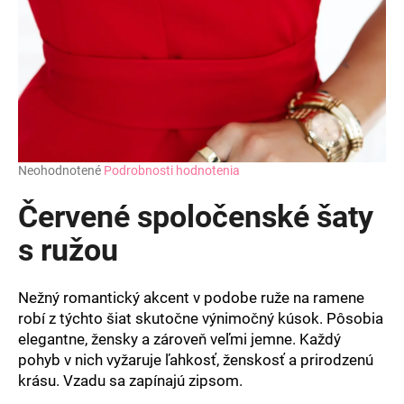
Priemerné
Neohodnotené
Podrobnosti hodnotenia
hodnotenie
produktu
Červené spoločenské šaty
je
0,0
s ružou
z
5
hviezdičiek.
Nežný romantický akcent v podobe ruže na ramene
robí z týchto šiat skutočne výnimočný kúsok. Pôsobia
elegantne, žensky a zároveň veľmi jemne. Každý
pohyb v nich vyžaruje ľahkosť, ženskosť a prirodzenú
krásu. Vzadu sa zapínajú zipsom.