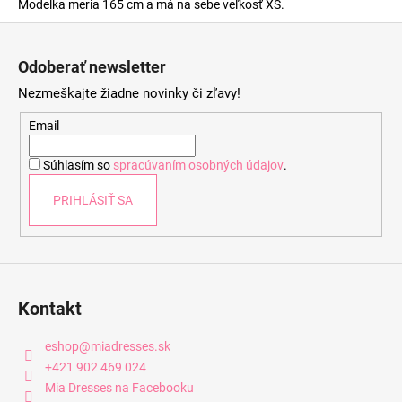
Modelka meria 165 cm a má na sebe veľkosť XS.
Z
á
Odoberať newsletter
p
Nezmeškajte žiadne novinky či zľavy!
ä
t
Email
i
Súhlasím so
spracúvaním osobných údajov
.
e
PRIHLÁSIŤ SA
Kontakt
eshop
@
miadresses.sk
+421 902 469 024
Mia Dresses na Facebooku