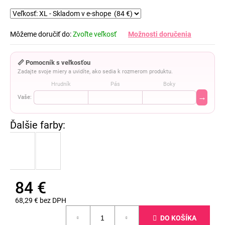
Môžeme doručiť do:
Zvoľte veľkosť
Možnosti doručenia
📏 Pomocník s veľkosťou
Zadajte svoje miery a uvidíte, ako sedia k rozmerom produktu.
Hrudník
Pás
Boky
→
Vaše:
84 €
68,29 € bez DPH
Jednotková
DO KOŠÍKA
cena: