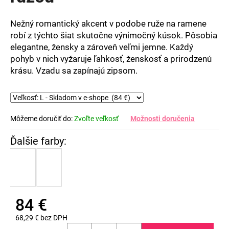
5
hviezdičiek.
Nežný romantický akcent v podobe ruže na ramene
robí z týchto šiat skutočne výnimočný kúsok. Pôsobia
elegantne, žensky a zároveň veľmi jemne. Každý
pohyb v nich vyžaruje ľahkosť, ženskosť a prirodzenú
krásu. Vzadu sa zapínajú zipsom.
Môžeme doručiť do:
Zvoľte veľkosť
Možnosti doručenia
84 €
68,29 € bez DPH
Jednotková