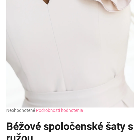
Priemerné
Neohodnotené
Podrobnosti hodnotenia
hodnotenie
produktu
Béžové spoločenské šaty s
je
0,0
ružou
z