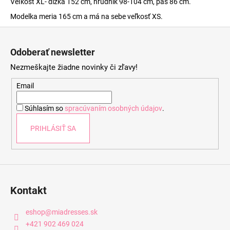
Veľkosť XL- dĺžka 152 cm, hrudník 98-104 cm, pás 86 cm.
Modelka meria 165 cm a má na sebe veľkosť XS.
Z
á
Odoberať newsletter
p
Nezmeškajte žiadne novinky či zľavy!
ä
t
Email
i
Súhlasím so
spracúvaním osobných údajov
.
e
PRIHLÁSIŤ SA
Kontakt
eshop
@
miadresses.sk
+421 902 469 024