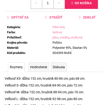
DO KOŠÍKA
cena:
OPÝTAŤ SA
STRÁŽIŤ
ZDIEĽAŤ
Kategória
:
Dlhé šaty
Farba
:
béžová
Príležitosť
:
ples
,
svadba
,
stužková
Krajina pôvodu
:
Poľsko
Materiál
:
Polyester 95%, Elastan 5%
Kód produktu
:
SD6395-NUDE
Rozmery
Hodnotenie
Diskusia
Veľkosť XS- dĺžka 152 cm, hrudník 80-86 cm, pás 68 cm.
Veľkosť S- dĺžka 152 cm, hrudník 84-90 cm, pás 72 cm.
Veľkosť M- dĺžka 152 cm, hrudník 88-94 cm, pás 76 cm.
Veľkosť L- dĺžka 152 cm, hrudník 92-98 cm, pás 80 cm.