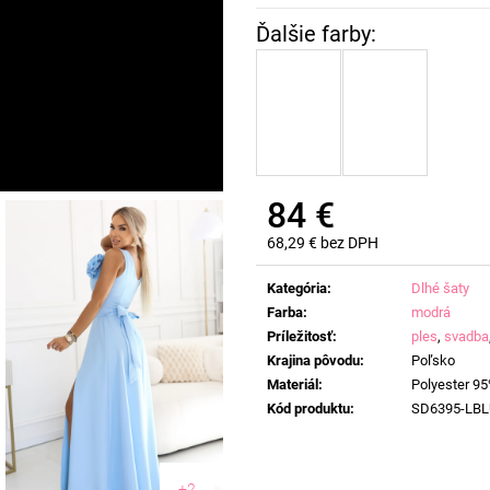
84 €
68,29 € bez DPH
Jednotková
cena:
Kategória
:
Dlhé šaty
Farba
:
modrá
Príležitosť
:
ples
,
svadba
Krajina pôvodu
:
Poľsko
Materiál
:
Polyester 95
Kód produktu
:
SD6395-LBL
+2