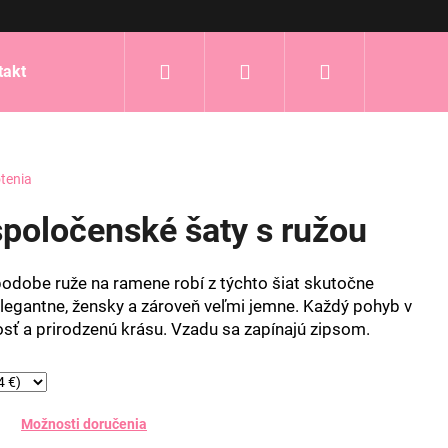
Hľadať
Prihlásenie
Nákupný
takt
košík
tenia
poločenské šaty s ružou
odobe ruže na ramene robí z týchto šiat skutočne
egantne, žensky a zároveň veľmi jemne. Každý pohyb v
osť a prirodzenú krásu. Vzadu sa zapínajú zipsom.
Možnosti doručenia