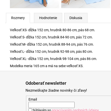
Rozmery
Hodnotenie
Diskusia
Veľkosť XS- dĺžka 152 cm, hrudník 80-86 cm, pás 68 cm.
Veľkosť S- dĺžka 152 cm, hrudník 84-90 cm, pás 72 cm.
Veľkosť M- dĺžka 152 cm, hrudník 88-94 cm, pás 76 cm.
Veľkosť L- dĺžka 152 cm, hrudník 92-98 cm, pás 80 cm.
Veľkosť XL- dĺžka 152 cm, hrudník 98-104 cm, pás 86 cm.
Modelka meria 165 cm a má na sebe veľkosť XS.
Z
á
Odoberať newsletter
p
Nezmeškajte žiadne novinky či zľavy!
ä
t
Email
i
Súhlasím so
spracúvaním osobných údajov
.