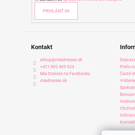
e
PRIHLÁSIŤ SA
Kontakt
Infor
eshop
@
miadresses.sk
Doprava
+421 902 469 024
Prečo n
Mia Dresses na Facebooku
Časté o
miadresses.sk
Vráteni
Spokojn
Bonuso
Hodnot
Obchod
Ochrana
Kontakt