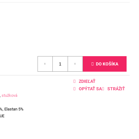
DO KOŠÍKA
ZDIEĽAŤ
OPÝTAŤ SA
STRÁŽIŤ
,
stužková
%, Elastan 5%
UE