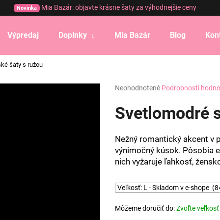
Mia Bazár: objavte krásne šaty za výhodnejšie ceny
Novinka
Výpredaj
Doplnky
Mia Bazár
Blog
Kon
Čo potrebujete nájsť?
ké šaty s ružou
Priemerné
Neohodnotené
Podrobnosti hodno
HĽADAŤ
hodnotenie
produktu
Svetlomodré s
je
0,0
Odporúčame
z
Nežný romantický akcent v p
5
výnimočný kúsok. Pôsobia el
hviezdičiek.
nich vyžaruje ľahkosť, žensk
Môžeme doručiť do:
Zvoľte veľkosť