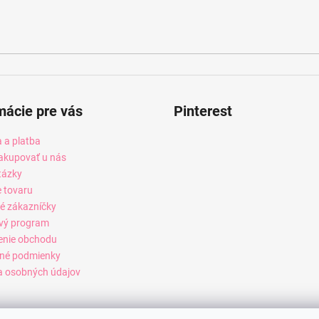
mácie pre vás
Pinterest
 a platba
akupovať u nás
tázky
e tovaru
é zákazníčky
vý program
enie obchodu
né podmienky
 osobných údajov