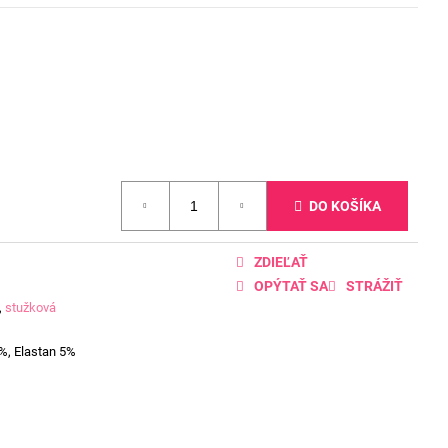
DO KOŠÍKA
ZDIEĽAŤ
OPÝTAŤ SA
STRÁŽIŤ
,
stužková
%, Elastan 5%
D