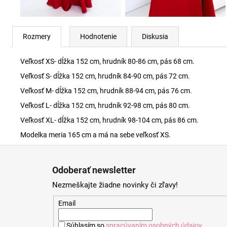
Rozmery
Hodnotenie
Diskusia
Veľkosť XS- dĺžka 152 cm, hrudník 80-86 cm, pás 68 cm.
Veľkosť S- dĺžka 152 cm, hrudník 84-90 cm, pás 72 cm.
Veľkosť M- dĺžka 152 cm, hrudník 88-94 cm, pás 76 cm.
Veľkosť L- dĺžka 152 cm, hrudník 92-98 cm, pás 80 cm.
Veľkosť XL- dĺžka 152 cm, hrudník 98-104 cm, pás 86 cm.
Modelka meria 165 cm a má na sebe veľkosť XS.
Z
á
Odoberať newsletter
p
Nezmeškajte žiadne novinky či zľavy!
ä
t
Email
i
Súhlasím so
spracúvaním osobných údajov
.