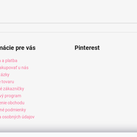
mácie pre vás
Pinterest
 a platba
akupovať u nás
tázky
e tovaru
é zákazníčky
vý program
enie obchodu
né podmienky
 osobných údajov