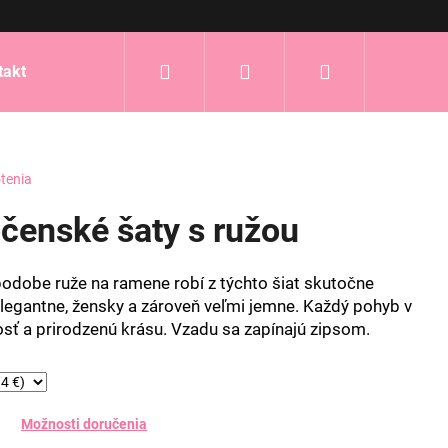
Hľadať
Prihlásenie
Nákupný
takt
košík
tenia
čenské šaty s ružou
odobe ruže na ramene robí z týchto šiat skutočne
egantne, žensky a zároveň veľmi jemne. Každý pohyb v
osť a prirodzenú krásu. Vzadu sa zapínajú zipsom.
Možnosti doručenia