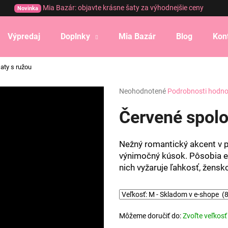
Mia Bazár: objavte krásne šaty za výhodnejšie ceny
Novinka
Výpredaj
Doplnky
Mia Bazár
Blog
Kon
Čo potrebujete nájsť?
aty s ružou
Priemerné
Neohodnotené
Podrobnosti hodno
HĽADAŤ
hodnotenie
produktu
Červené spolo
je
0,0
Odporúčame
z
Nežný romantický akcent v p
5
výnimočný kúsok. Pôsobia el
hviezdičiek.
nich vyžaruje ľahkosť, žensk
Môžeme doručiť do:
Zvoľte veľkosť