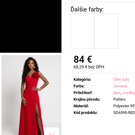
84 €
68,29 € bez DPH
Jednotková
cena:
Kategória
:
Dlhé šaty
Farba
:
červená
Príležitosť
:
ples
,
svadba
Krajina pôvodu
:
Poľsko
Materiál
:
Polyester 95
Kód produktu
:
SD6395-RE
+2