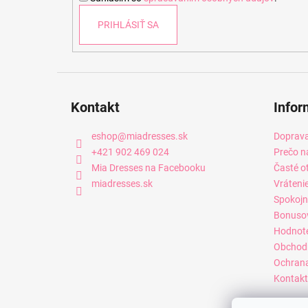
e
PRIHLÁSIŤ SA
Kontakt
Infor
eshop
@
miadresses.sk
Doprava
+421 902 469 024
Prečo n
Mia Dresses na Facebooku
Časté o
miadresses.sk
Vráteni
Spokojn
Bonuso
Hodnot
Obchod
Ochrana
Kontakt