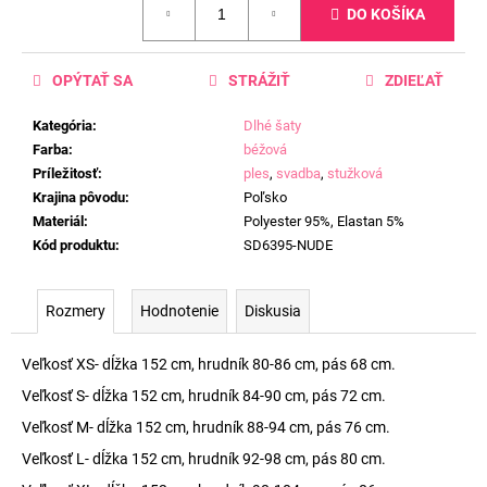
DO KOŠÍKA
cena:
OPÝTAŤ SA
STRÁŽIŤ
ZDIEĽAŤ
Kategória
:
Dlhé šaty
Farba
:
béžová
Príležitosť
:
ples
,
svadba
,
stužková
Krajina pôvodu
:
Poľsko
Materiál
:
Polyester 95%, Elastan 5%
Kód produktu
:
SD6395-NUDE
Rozmery
Hodnotenie
Diskusia
Veľkosť XS- dĺžka 152 cm, hrudník 80-86 cm, pás 68 cm.
Veľkosť S- dĺžka 152 cm, hrudník 84-90 cm, pás 72 cm.
Veľkosť M- dĺžka 152 cm, hrudník 88-94 cm, pás 76 cm.
Veľkosť L- dĺžka 152 cm, hrudník 92-98 cm, pás 80 cm.