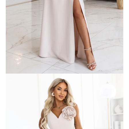
á
j
s
ť
?
HĽADAŤ
O
d
p
o
r
ú