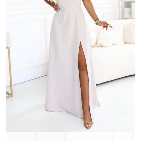
č
a
m
e