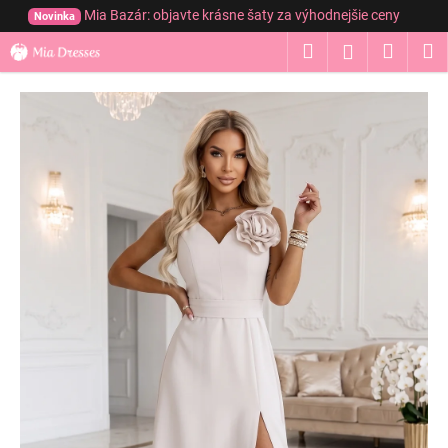
K
Prejsť
Mia Bazár: objavte krásne šaty za výhodnejšie ceny
Novinka
na
o
obsah
Hľadať
Nákup
M
Prihláseni
Späť
Späť
š
í
košík
Č
k
o
p
o
t
r
e
b
u
j
e
t
e
n