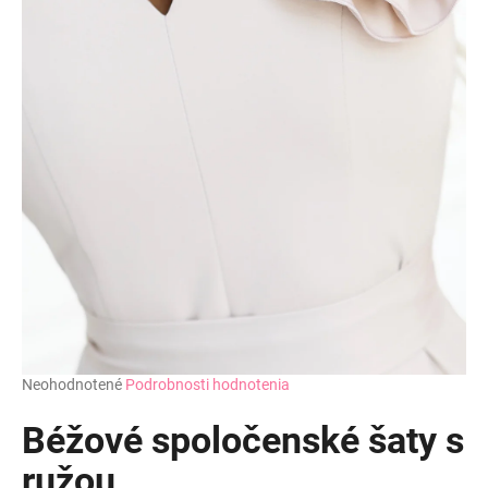
Priemerné
Neohodnotené
Podrobnosti hodnotenia
hodnotenie
produktu
Béžové spoločenské šaty s
je
0,0
ružou
z