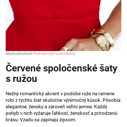
Priemerné
Neohodnotené
Podrobnosti hodnotenia
hodnotenie
produktu
Červené spoločenské šaty
je
0,0
s ružou
z
5
hviezdičiek.
Nežný romantický akcent v podobe ruže na ramene
robí z týchto šiat skutočne výnimočný kúsok. Pôsobia
elegantne, žensky a zároveň veľmi jemne. Každý
pohyb v nich vyžaruje ľahkosť, ženskosť a prirodzenú
krásu. Vzadu sa zapínajú zipsom.