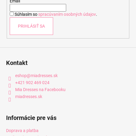
t
Email
i
Súhlasím so
spracúvaním osobných údajov
.
e
PRIHLÁSIŤ SA
Kontakt
eshop
@
miadresses.sk
+421 902 469 024
Mia Dresses na Facebooku
miadresses.sk
Informácie pre vás
Doprava a platba