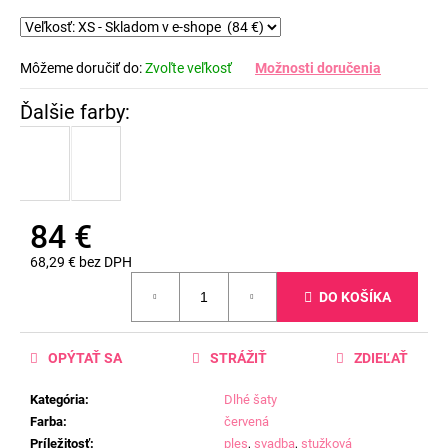
Môžeme doručiť do:
Zvoľte veľkosť
Možnosti doručenia
84 €
68,29 € bez DPH
Jednotková
DO KOŠÍKA
cena:
OPÝTAŤ SA
STRÁŽIŤ
ZDIEĽAŤ
Kategória
:
Dlhé šaty
Farba
:
červená
Príležitosť
:
ples
,
svadba
,
stužková