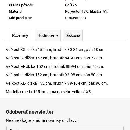
Krajina pôvodu
:
Poľsko
Materiál
:
Polyester 95%, Elastan 5%
Kód produktu
:
SD6395-RED
Rozmery
Hodnotenie
Diskusia
Veľkosť XS- dĺžka 152 cm, hrudník 80-86 cm, pás 68 cm.
Veľkosť S- dĺžka 152 cm, hrudník 84-90 cm, pás 72 cm.
Veľkosť M- dĺžka 152 cm, hrudník 88-94 cm, pás 76 cm.
Veľkosť L- dĺžka 152 cm, hrudník 92-98 cm, pás 80 cm.
Veľkosť XL- dĺžka 152 cm, hrudník 98-104 cm, pás 86 cm.
Modelka meria 165 cm a má na sebe veľkosť XS.
Z
á
Odoberať newsletter
p
Nezmeškajte žiadne novinky či zľavy!
ä