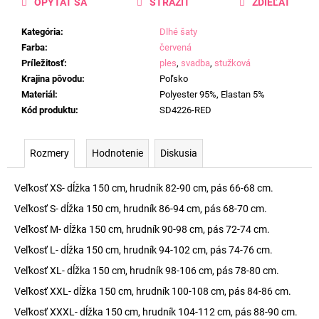
OPÝTAŤ SA
STRÁŽIŤ
ZDIEĽAŤ
Kategória
:
Dlhé šaty
Farba
:
červená
Príležitosť
:
ples
,
svadba
,
stužková
Krajina pôvodu
:
Poľsko
Materiál
:
Polyester 95%, Elastan 5%
Kód produktu
:
SD4226-RED
Rozmery
Hodnotenie
Diskusia
Veľkosť XS- dĺžka 150 cm, hrudník 82-90 cm, pás 66-68 cm.
Veľkosť S- dĺžka 150 cm, hrudník 86-94 cm, pás 68-70 cm.
Veľkosť M- dĺžka 150 cm, hrudník 90-98 cm, pás 72-74 cm.
Veľkosť L- dĺžka 150 cm, hrudník 94-102 cm, pás 74-76 cm.
Veľkosť XL- dĺžka 150 cm, hrudník 98-106 cm, pás 78-80 cm.
Veľkosť XXL- dĺžka 150 cm, hrudník 100-108 cm, pás 84-86 cm.
Veľkosť XXXL- dĺžka 150 cm, hrudník 104-112 cm, pás 88-90 cm.