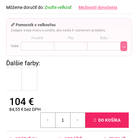
Môžeme doručiť do:
Zvoľte veľkosť
Možnosti doručenia
📏 Pomocník s veľkosťou
Zadajte svoje miery a uvidíte, ako sedia k rozmerom produktu.
Hrudník
Pás
Boky
→
Vaše:
104 €
84,55 € bez DPH
Jednotková
DO KOŠÍKA
cena: