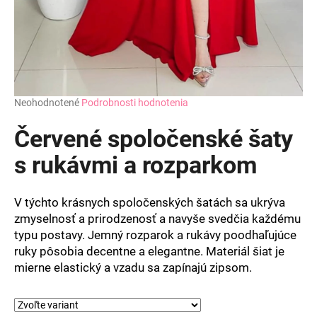
Priemerné
Neohodnotené
Podrobnosti hodnotenia
hodnotenie
produktu
Červené spoločenské šaty
je
0,0
s rukávmi a rozparkom
z
5
hviezdičiek.
V týchto krásnych spoločenských šatách sa ukrýva
zmyselnosť a prirodzenosť a navyše svedčia každému
typu postavy. Jemný rozparok a rukávy poodhaľujúce
ruky pôsobia decentne a elegantne. Materiál šiat je
mierne elastický a vzadu sa zapínajú zipsom.