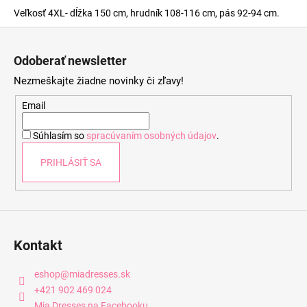
Veľkosť 4XL- dĺžka 150 cm, hrudník 108-116 cm, pás 92-94 cm.
Z
á
Odoberať newsletter
p
Nezmeškajte žiadne novinky či zľavy!
ä
t
Email
i
Súhlasím so
spracúvaním osobných údajov
.
e
PRIHLÁSIŤ SA
Kontakt
eshop
@
miadresses.sk
+421 902 469 024
Mia Dresses na Facebooku