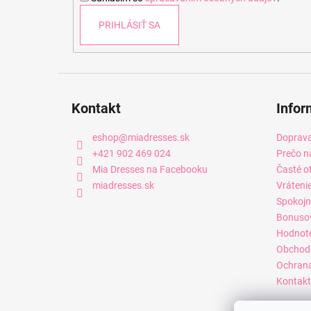
e
PRIHLÁSIŤ SA
Kontakt
Infor
eshop
@
miadresses.sk
Doprava
+421 902 469 024
Prečo n
Mia Dresses na Facebooku
Časté o
miadresses.sk
Vráteni
Spokojn
Bonuso
Hodnot
Obchod
Ochrana
Kontakt