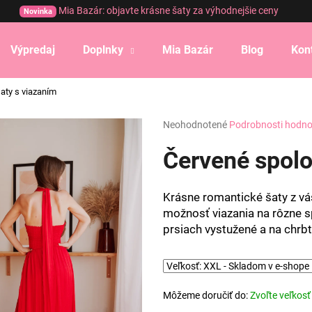
Mia Bazár: objavte krásne šaty za výhodnejšie ceny
Novinka
Výpredaj
Doplnky
Mia Bazár
Blog
Kon
Čo potrebujete nájsť?
aty s viazaním
Priemerné
Neohodnotené
Podrobnosti hodno
HĽADAŤ
hodnotenie
produktu
Červené spolo
je
0,0
Odporúčame
z
Krásne romantické šaty z vá
5
možnosť viazania na rôzne s
hviezdičiek.
prsiach vystužené a na chrb
Môžeme doručiť do:
Zvoľte veľkosť