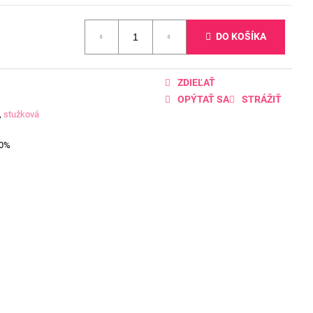
DO KOŠÍKA
ZDIEĽAŤ
OPÝTAŤ SA
STRÁŽIŤ
,
stužková
00%
D