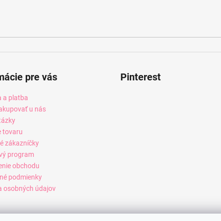
mácie pre vás
Pinterest
 a platba
akupovať u nás
tázky
e tovaru
é zákazníčky
vý program
enie obchodu
né podmienky
 osobných údajov