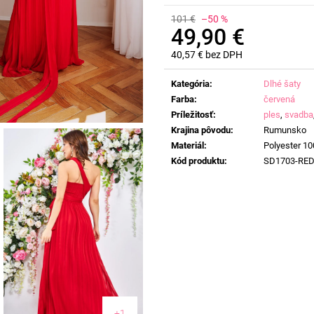
101 €
–50 %
49,90 €
40,57 € bez DPH
Jednotková
cena:
Kategória
:
Dlhé šaty
Farba
:
červená
Príležitosť
:
ples
,
svadba
Krajina pôvodu
:
Rumunsko
Materiál
:
Polyester 1
Kód produktu
:
SD1703-RE
+1