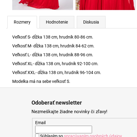
Rozmery
Hodnotenie
Diskusia
Veľkosť S- dĺžka 138 cm, hrudník 80-86 cm.
Veľkosť M- dĺžka 138 cm, hrudník 84-62 cm.
Veľkosť L- dĺžka 138 cm, hrudník 88-96 cm.
Veľkosť XL- dĺžka 138 cm, hrudník 92-100 cm.
Veľkosť XXL- dĺžka 138 cm, hrudník 96-104 cm.
Modelka má na sebe veľkosť S.
Z
á
Odoberať newsletter
p
Nezmeškajte žiadne novinky či zľavy!
ä
t
Email
i
Súhlasím so
spracúvaním osobných údajov
.