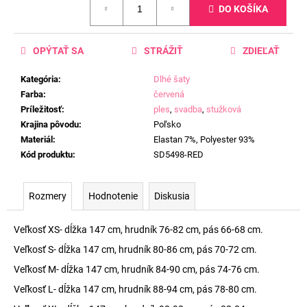
DO KOŠÍKA
cena:
OPÝTAŤ SA
STRÁŽIŤ
ZDIEĽAŤ
Kategória
:
Dlhé šaty
Farba
:
červená
Príležitosť
:
ples
,
svadba
,
stužková
Krajina pôvodu
:
Poľsko
Materiál
:
Elastan 7%, Polyester 93%
Kód produktu
:
SD5498-RED
Rozmery
Hodnotenie
Diskusia
Veľkosť XS- dĺžka 147 cm, hrudník 76-82 cm, pás 66-68 cm.
Veľkosť S- dĺžka 147 cm, hrudník 80-86 cm, pás 70-72 cm.
Veľkosť M- dĺžka 147 cm, hrudník 84-90 cm, pás 74-76 cm.
Veľkosť L- dĺžka 147 cm, hrudník 88-94 cm, pás 78-80 cm.