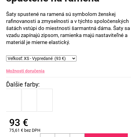
5
hviezdičiek.
Šaty spustené na ramená sú symbolom ženskej
rafinovanosti a zmyselnosti a v týchto spoločenských
šatách vstúpi do miestnosti šarmantná dáma. Šaty sa
vzadu zapínajú zipsom, ramienka majú nastaviteľné a
materiál je mierne elastický.
Možnosti doručenia
93 €
75,61 € bez DPH
Jednotková