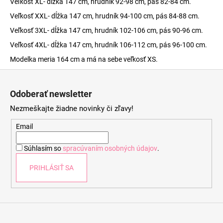
Veľkosť XL- dĺžka 147 cm, hrudník 92-98 cm, pás 82-84 cm.
Veľkosť XXL- dĺžka 147 cm, hrudník 94-100 cm, pás 84-88 cm.
Veľkosť 3XL- dĺžka 147 cm, hrudník 102-106 cm, pás 90-96 cm.
Veľkosť 4XL- dĺžka 147 cm, hrudník 106-112 cm, pás 96-100 cm.
Modelka meria 164 cm a má na sebe veľkosť XS.
Z
á
Odoberať newsletter
p
Nezmeškajte žiadne novinky či zľavy!
ä
t
Email
i
Súhlasím so
spracúvaním osobných údajov
.
e
PRIHLÁSIŤ SA