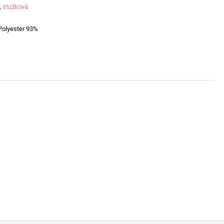
,
stužková
Polyester 93%
D