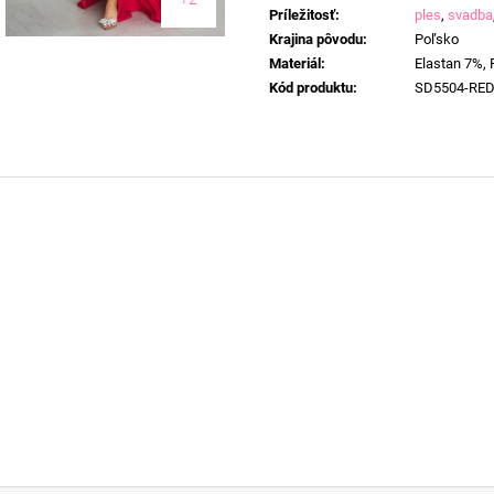
Príležitosť
:
ples
,
svadba
Krajina pôvodu
:
Poľsko
Materiál
:
Elastan 7%, 
Kód produktu
:
SD5504-RE