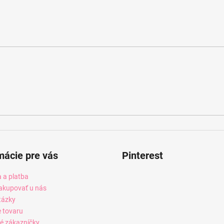
mácie pre vás
Pinterest
 a platba
akupovať u nás
tázky
e tovaru
é zákazníčky