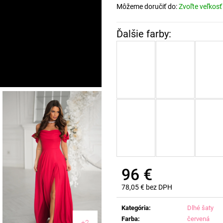
Môžeme doručiť do:
Zvoľte veľkosť
96 €
78,05 € bez DPH
Jednotková
cena:
Kategória
:
Dlhé šaty
Farba
:
červená
+2