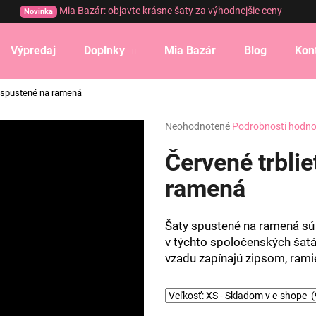
Mia Bazár: objavte krásne šaty za výhodnejšie ceny
Novinka
Výpredaj
Doplnky
Mia Bazár
Blog
Kon
Čo potrebujete nájsť?
y spustené na ramená
Priemerné
Neohodnotené
Podrobnosti hodno
HĽADAŤ
hodnotenie
produktu
Červené trbli
je
0,0
ramená
Odporúčame
z
5
hviezdičiek.
Šaty spustené na ramená sú
v týchto spoločenských šat
vzadu zapínajú zipsom, ramie