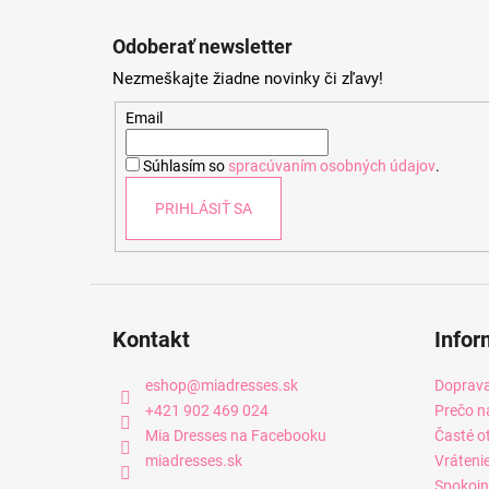
Z
á
Odoberať newsletter
p
Nezmeškajte žiadne novinky či zľavy!
ä
t
Email
i
Súhlasím so
spracúvaním osobných údajov
.
e
PRIHLÁSIŤ SA
Kontakt
Infor
eshop
@
miadresses.sk
Doprava
+421 902 469 024
Prečo n
Mia Dresses na Facebooku
Časté o
miadresses.sk
Vráteni
Spokojn