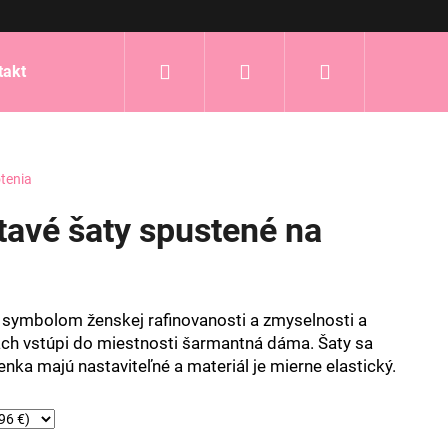
Hľadať
Prihlásenie
Nákupný
takt
košík
tenia
etavé šaty spustené na
 symbolom ženskej rafinovanosti a zmyselnosti a
ách vstúpi do miestnosti šarmantná dáma. Šaty sa
nka majú nastaviteľné a materiál je mierne elastický.