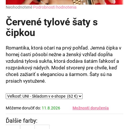
Priemerné
Neohodnotené
Podrobnosti hodnotenia
hodnotenie
produktu
Červené tylové šaty s
je
0,0
čipkou
z
5
hviezdičiek.
Romantika, ktorá očarí na prvý pohľad. Jemná čipka v
hornej časti pôsobí nežne a ženský vzhľad dopĺňa
vzdušná tylová sukňa, ktorá dodáva šatám ľahkosť a
rozprávkový nádych. Model stvorený pre chvíle, keď
chceš zažiariť s eleganciou a šarmom. Šaty sú na
prsiach vystužené.
Môžeme doručiť do:
11.8.2026
Možnosti doručenia