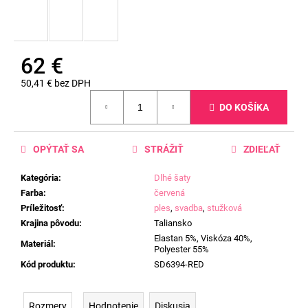
62 €
50,41 € bez DPH
Jednotková
DO KOŠÍKA
cena:
OPÝTAŤ SA
STRÁŽIŤ
ZDIEĽAŤ
Kategória
:
Dlhé šaty
Farba
:
červená
Príležitosť
:
ples
,
svadba
,
stužková
Krajina pôvodu
:
Taliansko
Elastan 5%, Viskóza 40%,
Materiál
:
Polyester 55%
Kód produktu
:
SD6394-RED
Rozmery
Hodnotenie
Diskusia