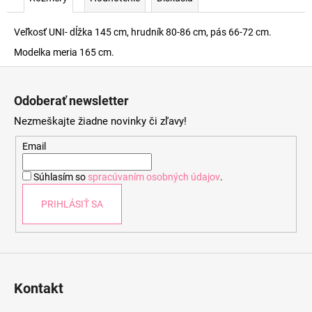
Veľkosť UNI- dĺžka 145 cm, hrudník 80-86 cm, pás 66-72 cm.
Modelka meria 165 cm.
Z
á
Odoberať newsletter
p
Nezmeškajte žiadne novinky či zľavy!
ä
t
Email
i
Súhlasím so
spracúvaním osobných údajov
.
e
PRIHLÁSIŤ SA
Kontakt