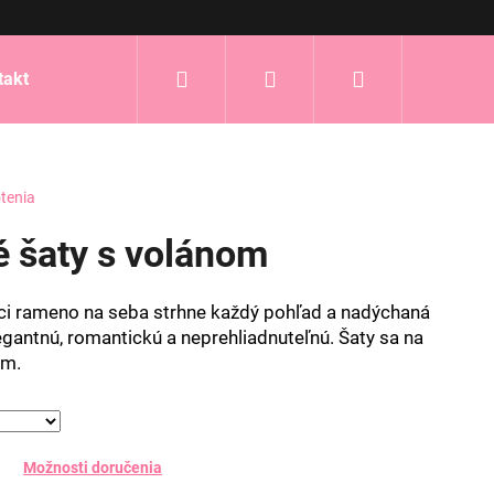
Hľadať
Prihlásenie
Nákupný
takt
košík
tenia
é šaty s volánom
úci rameno na seba strhne každý pohľad a nadýchaná
legantnú, romantickú a neprehliadnuteľnú. Šaty sa na
om.
Možnosti doručenia