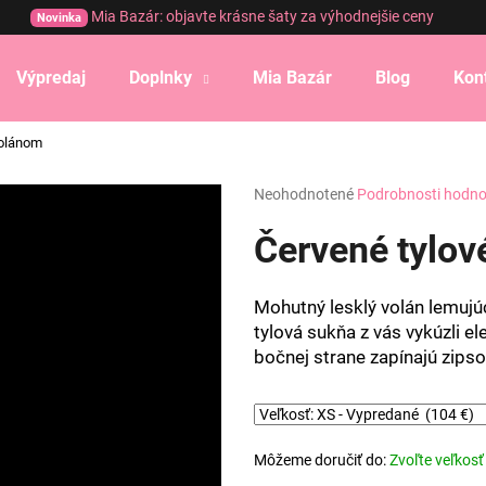
Mia Bazár: objavte krásne šaty za výhodnejšie ceny
Novinka
Výpredaj
Doplnky
Mia Bazár
Blog
Kon
Čo potrebujete nájsť?
volánom
Priemerné
Neohodnotené
Podrobnosti hodno
HĽADAŤ
hodnotenie
produktu
Červené tylov
je
0,0
Odporúčame
z
Mohutný lesklý volán lemuj
5
tylová sukňa z vás vykúzli e
hviezdičiek.
bočnej strane zapínajú zips
Môžeme doručiť do:
Zvoľte veľkosť