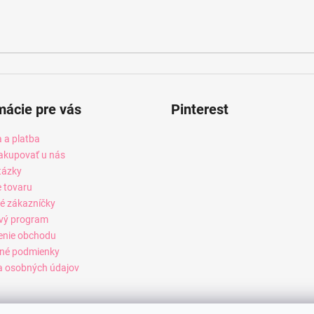
mácie pre vás
Pinterest
 a platba
akupovať u nás
tázky
e tovaru
é zákazníčky
vý program
enie obchodu
né podmienky
 osobných údajov