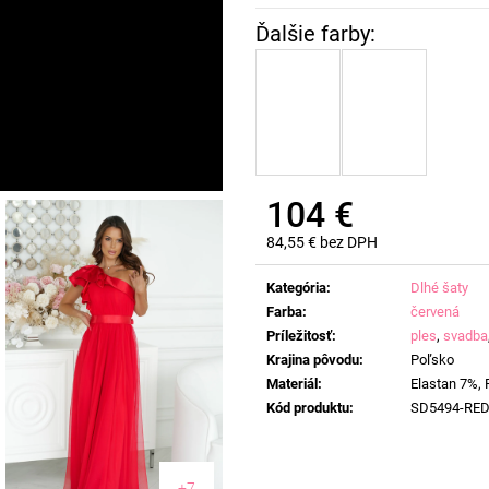
104 €
84,55 € bez DPH
Jednotková
cena:
Kategória
:
Dlhé šaty
Farba
:
červená
Príležitosť
:
ples
,
svadba
Krajina pôvodu
:
Poľsko
Materiál
:
Elastan 7%, 
Kód produktu
:
SD5494-RE
+7