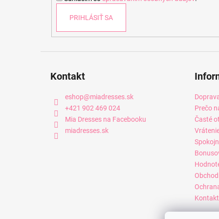
e
PRIHLÁSIŤ SA
Kontakt
Infor
eshop
@
miadresses.sk
Doprava
+421 902 469 024
Prečo n
Mia Dresses na Facebooku
Časté o
miadresses.sk
Vráteni
Spokojn
Bonuso
Hodnot
Obchod
Ochrana
Kontakt