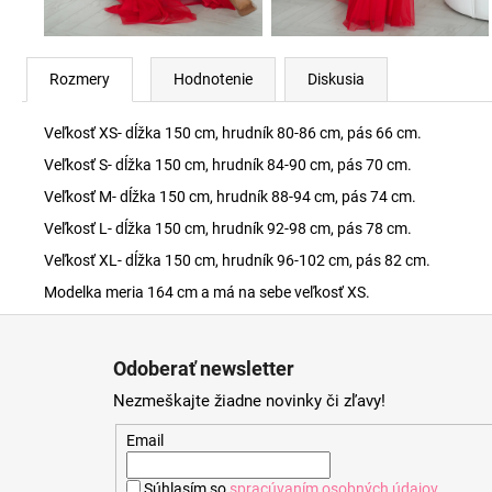
Rozmery
Hodnotenie
Diskusia
Veľkosť XS- dĺžka 150 cm, hrudník 80-86 cm, pás 66 cm.
Veľkosť S- dĺžka 150 cm, hrudník 84-90 cm, pás 70 cm.
Veľkosť M- dĺžka 150 cm, hrudník 88-94 cm, pás 74 cm.
Veľkosť L- dĺžka 150 cm, hrudník 92-98 cm, pás 78 cm.
Veľkosť XL- dĺžka 150 cm, hrudník 96-102 cm, pás 82 cm.
Modelka meria 164 cm a má na sebe veľkosť XS.
Z
á
Odoberať newsletter
p
Nezmeškajte žiadne novinky či zľavy!
ä
t
Email
i
Súhlasím so
spracúvaním osobných údajov
.