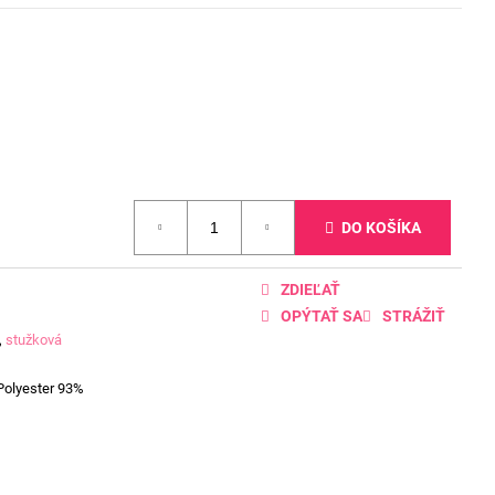
DO KOŠÍKA
ZDIEĽAŤ
OPÝTAŤ SA
STRÁŽIŤ
,
stužková
Polyester 93%
D