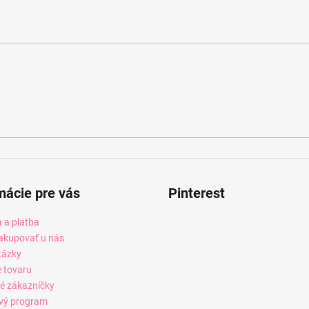
mácie pre vás
Pinterest
 a platba
akupovať u nás
tázky
e tovaru
é zákazníčky
vý program