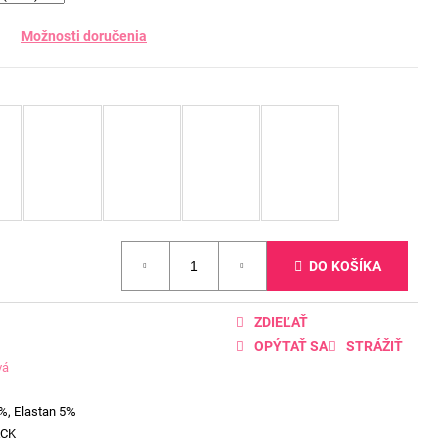
Možnosti doručenia
DO KOŠÍKA
ZDIEĽAŤ
OPÝTAŤ SA
STRÁŽIŤ
vá
%, Elastan 5%
ACK