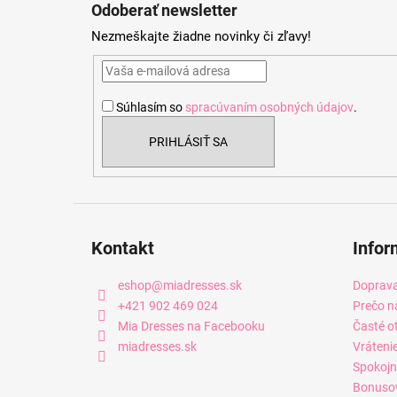
á
Odoberať newsletter
p
Nezmeškajte žiadne novinky či zľavy!
ä
t
i
Súhlasím so
spracúvaním osobných údajov
.
e
PRIHLÁSIŤ SA
Kontakt
Infor
eshop
@
miadresses.sk
Doprava
+421 902 469 024
Prečo n
Mia Dresses na Facebooku
Časté o
miadresses.sk
Vráteni
Spokojn
Bonuso