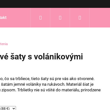
Hľadať
Prihlásenie
Nákupný
takt
košík
tenia
avé šaty s volánikovými
, čo sa trbliece, tieto šaty sú pre vás ako stvorené.
atám jemné volániky na rukávoch. Materiál šiat je
 zipsom. Trblietky nie sú všité do materiálu, prirodzene