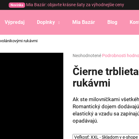
Mia Bazár: objavte krásne šaty za výhodnejšie ceny
Novinka
Výpredaj
Doplnky
Mia Bazár
Blog
Kon
Čo potrebujete nájsť?
s volánikovými rukávmi
Priemerné
Neohodnotené
Podrobnosti hodno
HĽADAŤ
hodnotenie
produktu
Čierne trbliet
je
0,0
rukávmi
Odporúčame
z
5
hviezdičiek.
Ak ste milovníčkami všetkého
Romantický dojem dodávajú š
elastický a vzadu sa zapínajú
opadávajú.