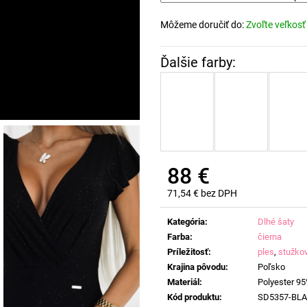
Môžeme doručiť do:
Zvoľte veľkosť
88 €
71,54 € bez DPH
Jednotková
cena:
Kategória
:
Dlhé šaty
Farba
:
čierna
Príležitosť
:
ples
,
stužko
Krajina pôvodu
:
Poľsko
Materiál
:
Polyester 95
Kód produktu
:
SD5357-BL