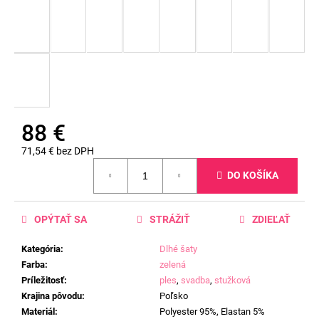
88 €
71,54 € bez DPH
Jednotková
DO KOŠÍKA
cena:
OPÝTAŤ SA
STRÁŽIŤ
ZDIEĽAŤ
Kategória
:
Dlhé šaty
Farba
:
zelená
Príležitosť
:
ples
,
svadba
,
stužková
Krajina pôvodu
:
Poľsko
Materiál
:
Polyester 95%, Elastan 5%