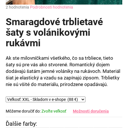
Priemerné
2 hodnotenia
Podrobnosti hodnotenia
hodnotenie
produktu
Smaragdové trblietavé
je
5,0
šaty s volánikovými
z
rukávmi
5
hviezdičiek.
Ak ste milovníčkami všetkého, čo sa trbliece, tieto
šaty sú pre vás ako stvorené. Romantický dojem
dodávajú šatám jemné volániky na rukávoch. Materiál
šiat je elastický a vzadu sa zapínajú zipsom. Trblietky
nie sú všité do materiálu, prirodzene opadávajú.
Môžeme doručiť do:
Zvoľte veľkosť
Možnosti doručenia