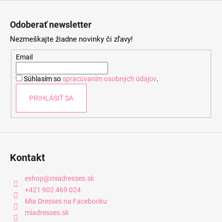
Z
á
Odoberať newsletter
p
Nezmeškajte žiadne novinky či zľavy!
ä
t
Email
i
Súhlasím so
spracúvaním osobných údajov
.
e
PRIHLÁSIŤ SA
Kontakt
eshop
@
miadresses.sk
+421 902 469 024
Mia Dresses na Facebooku
miadresses.sk