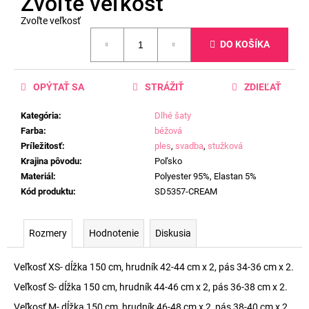
Zvoľte veľkosť
Zvoľte veľkosť
Jednotková
DO KOŠÍKA
cena:
OPÝTAŤ SA
STRÁŽIŤ
ZDIEĽAŤ
Kategória
:
Dlhé šaty
Farba
:
béžová
Príležitosť
:
ples
,
svadba
,
stužková
Krajina pôvodu
:
Poľsko
Materiál
:
Polyester 95%, Elastan 5%
Kód produktu
:
SD5357-CREAM
Rozmery
Hodnotenie
Diskusia
Veľkosť XS- dĺžka 150 cm, hrudník 42-44 cm x 2, pás 34-36 cm x 2.
Veľkosť S- dĺžka 150 cm, hrudník 44-46 cm x 2, pás 36-38 cm x 2.
Veľkosť M- dĺžka 150 cm, hrudník 46-48 cm x 2, pás 38-40 cm x 2.