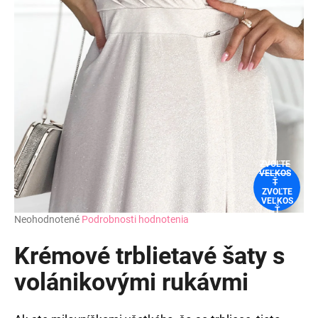
ZVOĽTE
VEĽKOS
Ť
ZVOĽTE
VEĽKOS
Ť
Priemerné
Neohodnotené
Podrobnosti hodnotenia
hodnotenie
produktu
Krémové trblietavé šaty s
je
0,0
volánikovými rukávmi
z
5
hviezdičiek.