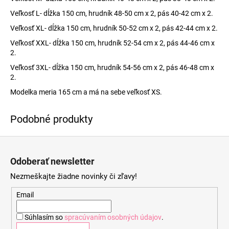
Veľkosť L- dĺžka 150 cm, hrudník 48-50 cm x 2, pás 40-42 cm x 2.
Veľkosť XL- dĺžka 150 cm, hrudník 50-52 cm x 2, pás 42-44 cm x 2.
Veľkosť XXL- dĺžka 150 cm, hrudník 52-54 cm x 2, pás 44-46 cm x
2.
Veľkosť 3XL- dĺžka 150 cm, hrudník 54-56 cm x 2, pás 46-48 cm x
2.
Modelka meria 165 cm a má na sebe veľkosť XS.
Z
á
Odoberať newsletter
p
Nezmeškajte žiadne novinky či zľavy!
ä
t
Email
i
Súhlasím so
spracúvaním osobných údajov
.
e