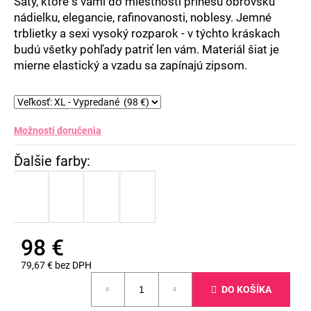
Šaty, ktoré s vami do miestnosti prinesú obrovskú
nádielku, elegancie, rafinovanosti, noblesy. Jemné
trblietky a sexi vysoký rozparok - v týchto kráskach
budú všetky pohľady patriť len vám. Materiál šiat je
mierne elastický a vzadu sa zapínajú zipsom.
Možnosti doručenia
98 €
79,67 € bez DPH
Jednotková
DO KOŠÍKA
cena: