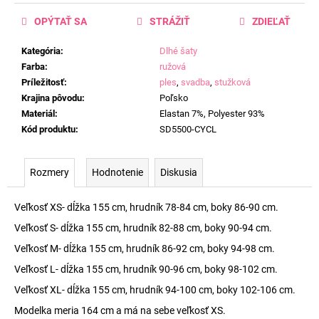
OPÝTAŤ SA
STRÁŽIŤ
ZDIEĽAŤ
Kategória
:
Dlhé šaty
Farba
:
ružová
Príležitosť
:
ples
,
svadba
,
stužková
Krajina pôvodu
:
Poľsko
Materiál
:
Elastan 7%, Polyester 93%
Kód produktu
:
SD5500-CYCL
Rozmery
Hodnotenie
Diskusia
Veľkosť XS- dĺžka 155 cm, hrudník 78-84 cm, boky 86-90 cm.
Veľkosť S- dĺžka 155 cm, hrudník 82-88 cm, boky 90-94 cm.
Veľkosť M- dĺžka 155 cm, hrudník 86-92 cm, boky 94-98 cm.
Veľkosť L- dĺžka 155 cm, hrudník 90-96 cm, boky 98-102 cm.
Veľkosť XL- dĺžka 155 cm, hrudník 94-100 cm, boky 102-106 cm.
Modelka meria 164 cm a má na sebe veľkosť XS.