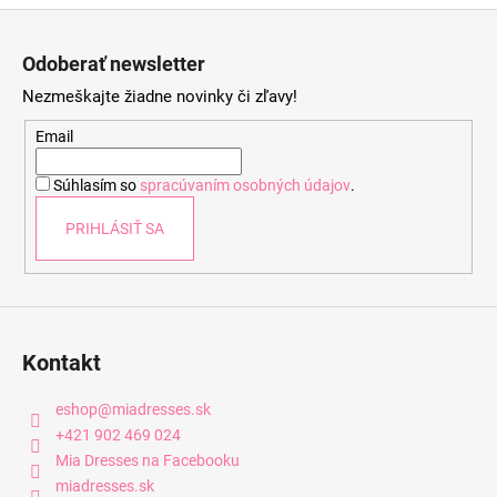
Z
á
Odoberať newsletter
p
Nezmeškajte žiadne novinky či zľavy!
ä
t
Email
i
Súhlasím so
spracúvaním osobných údajov
.
e
PRIHLÁSIŤ SA
Kontakt
eshop
@
miadresses.sk
+421 902 469 024
Mia Dresses na Facebooku
miadresses.sk