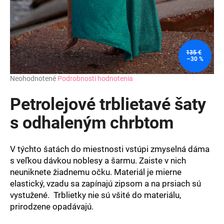
135 €
–30 %
Priemerné
Neohodnotené
Podrobnosti hodnotenia
hodnotenie
produktu
Petrolejové trblietavé šaty
je
0,0
s odhaleným chrbtom
z
5
hviezdičiek.
V týchto šatách do miestnosti vstúpi zmyselná dáma
s veľkou dávkou noblesy a šarmu. Zaiste v nich
neuniknete žiadnemu očku. Materiál je mierne
elastický, vzadu sa zapínajú zipsom a na prsiach sú
vystužené. Trblietky nie sú všité do materiálu,
prirodzene opadávajú.