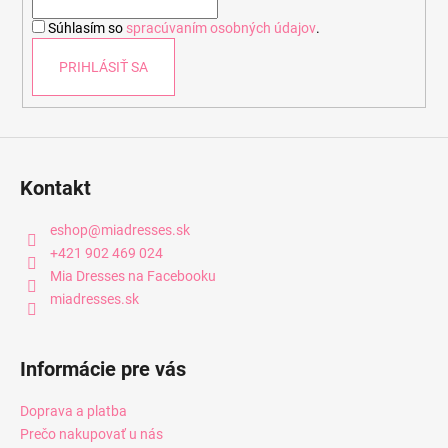
i
Súhlasím so
spracúvaním osobných údajov
.
e
PRIHLÁSIŤ SA
Kontakt
eshop
@
miadresses.sk
+421 902 469 024
Mia Dresses na Facebooku
miadresses.sk
Informácie pre vás
Doprava a platba
Prečo nakupovať u nás