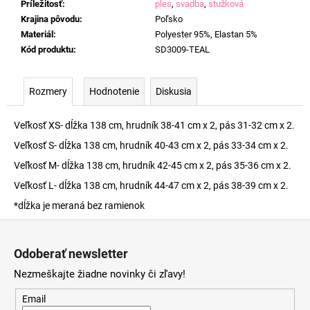
Príležitosť
:
ples
,
svadba
,
stužková
Krajina pôvodu
:
Poľsko
Materiál
:
Polyester 95%, Elastan 5%
Kód produktu
:
SD3009-TEAL
Rozmery
Hodnotenie
Diskusia
Veľkosť XS- dĺžka 138 cm, hrudník 38-41 cm x 2, pás 31-32 cm x 2.
Veľkosť S- dĺžka 138 cm, hrudník 40-43 cm x 2, pás 33-34 cm x 2.
Veľkosť M- dĺžka 138 cm, hrudník 42-45 cm x 2, pás 35-36 cm x 2.
Veľkosť L- dĺžka 138 cm, hrudník 44-47 cm x 2, pás 38-39 cm x 2.
*dĺžka je meraná bez ramienok
Z
á
Odoberať newsletter
p
Nezmeškajte žiadne novinky či zľavy!
ä
t
Email