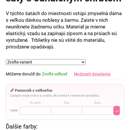
5
hviezdičiek.
V týchto šatách do miestnosti vstúpi zmyselná dáma
s veľkou dávkou noblesy a šarmu. Zaiste v nich
neuniknete žiadnemu očku. Materiál je mierne
elastický, vzadu sa zapínajú zipsom a na prsiach sú
vystužené. Trblietky nie sú všité do materiálu,
prirodzene opadávajú.
Môžeme doručiť do:
Zvoľte veľkosť
Možnosti doručenia
📏 Pomocník s veľkosťou
Zadajte svoje miery a uvidíte, ako sedia k rozmerom produktu.
Hrudník
Pás
Boky
→
Vaše: