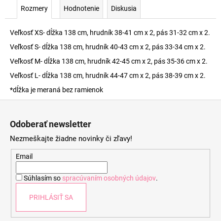
Rozmery
Hodnotenie
Diskusia
Veľkosť XS- dĺžka 138 cm, hrudník 38-41 cm x 2, pás 31-32 cm x 2.
Veľkosť S- dĺžka 138 cm, hrudník 40-43 cm x 2, pás 33-34 cm x 2.
Veľkosť M- dĺžka 138 cm, hrudník 42-45 cm x 2, pás 35-36 cm x 2.
Veľkosť L- dĺžka 138 cm, hrudník 44-47 cm x 2, pás 38-39 cm x 2.
*dĺžka je meraná bez ramienok
Z
á
Odoberať newsletter
p
Nezmeškajte žiadne novinky či zľavy!
ä
t
Email
i
Súhlasím so
spracúvaním osobných údajov
.
e
PRIHLÁSIŤ SA