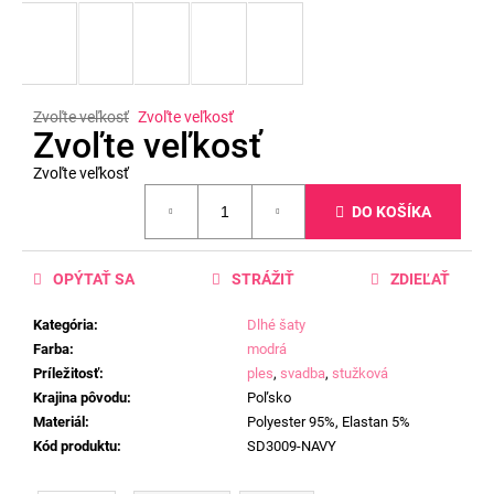
Zvoľte veľkosť
Zvoľte veľkosť
Zvoľte veľkosť
Zvoľte veľkosť
Jednotková
DO KOŠÍKA
cena:
OPÝTAŤ SA
STRÁŽIŤ
ZDIEĽAŤ
Kategória
:
Dlhé šaty
Farba
:
modrá
Príležitosť
:
ples
,
svadba
,
stužková
Krajina pôvodu
:
Poľsko
Materiál
:
Polyester 95%, Elastan 5%
Kód produktu
:
SD3009-NAVY