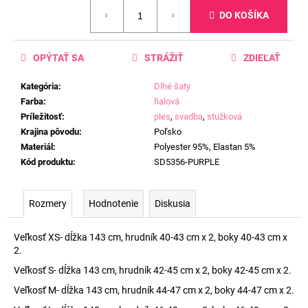
Jednotková
DO KOŠÍKA
cena:
OPÝTAŤ SA
STRÁŽIŤ
ZDIEĽAŤ
Kategória
:
Dlhé šaty
Farba
:
fialová
Príležitosť
:
ples
,
svadba
,
stužková
Krajina pôvodu
:
Poľsko
Materiál
:
Polyester 95%, Elastan 5%
Kód produktu
:
SD5356-PURPLE
Rozmery
Hodnotenie
Diskusia
Veľkosť XS- dĺžka 143 cm, hrudník 40-43 cm x 2, boky 40-43 cm x
2.
Veľkosť S- dĺžka 143 cm, hrudník 42-45 cm x 2, boky 42-45 cm x 2.
Veľkosť M- dĺžka 143 cm, hrudník 44-47 cm x 2, boky 44-47 cm x 2.