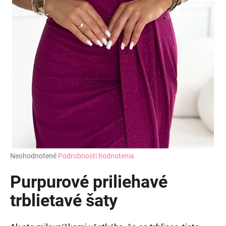
Priemerné
Neohodnotené
Podrobnosti hodnotenia
hodnotenie
produktu
Purpurové priliehavé
je
0,0
trblietavé šaty
z
5
hviezdičiek.