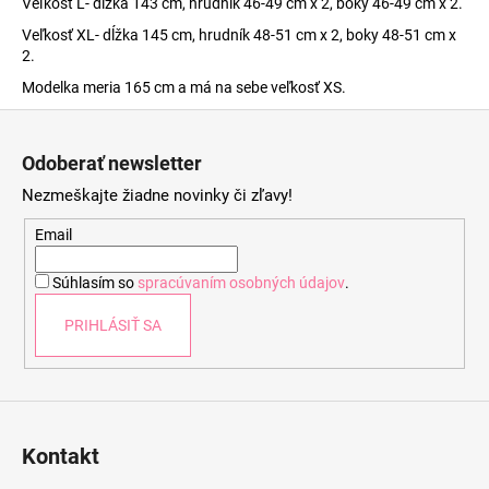
Veľkosť L- dĺžka 143 cm, hrudník 46-49 cm x 2, boky 46-49 cm x 2.
Veľkosť XL- dĺžka 145 cm, hrudník 48-51 cm x 2, boky 48-51 cm x
2.
Modelka meria 165 cm a má na sebe veľkosť XS.
Z
á
Odoberať newsletter
p
Nezmeškajte žiadne novinky či zľavy!
ä
t
Email
i
Súhlasím so
spracúvaním osobných údajov
.
e
PRIHLÁSIŤ SA
Kontakt