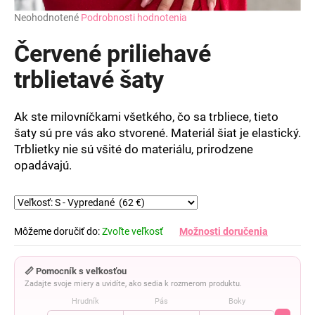
Priemerné
Neohodnotené
Podrobnosti hodnotenia
hodnotenie
produktu
Červené priliehavé
je
0,0
trblietavé šaty
z
5
hviezdičiek.
Ak ste milovníčkami všetkého, čo sa trbliece, tieto
šaty sú pre vás ako stvorené. Materiál šiat je elastický.
Trblietky nie sú všité do materiálu, prirodzene
opadávajú.
Môžeme doručiť do:
Zvoľte veľkosť
Možnosti doručenia
📏 Pomocník s veľkosťou
Zadajte svoje miery a uvidíte, ako sedia k rozmerom produktu.
Hrudník
Pás
Boky