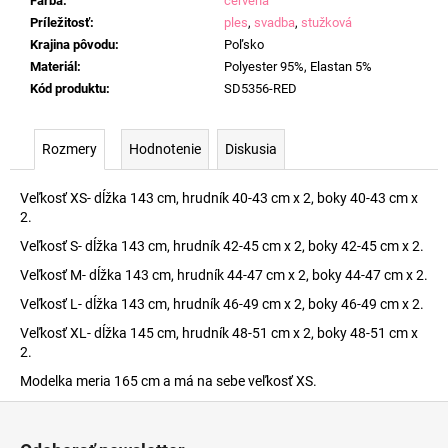
Farba
:
červená
Príležitosť
:
ples
,
svadba
,
stužková
Krajina pôvodu
:
Poľsko
Materiál
:
Polyester 95%, Elastan 5%
Kód produktu
:
SD5356-RED
Rozmery
Hodnotenie
Diskusia
Veľkosť XS- dĺžka 143 cm, hrudník 40-43 cm x 2, boky 40-43 cm x
2.
Veľkosť S- dĺžka 143 cm, hrudník 42-45 cm x 2, boky 42-45 cm x 2.
Veľkosť M- dĺžka 143 cm, hrudník 44-47 cm x 2, boky 44-47 cm x 2.
Veľkosť L- dĺžka 143 cm, hrudník 46-49 cm x 2, boky 46-49 cm x 2.
Veľkosť XL- dĺžka 145 cm, hrudník 48-51 cm x 2, boky 48-51 cm x
2.
Modelka meria 165 cm a má na sebe veľkosť XS.
Z
á