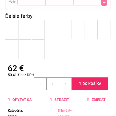
→
Vaše:
62 €
50,41 € bez DPH
Jednotková
DO KOŠÍKA
cena:
OPÝTAŤ SA
STRÁŽIŤ
ZDIEĽAŤ
Kategória
:
Dlhé šaty