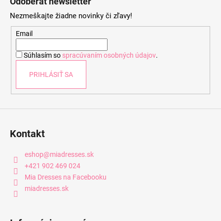
Odoberať newsletter
p
Nezmeškajte žiadne novinky či zľavy!
ä
t
Email
i
Súhlasím so
spracúvaním osobných údajov
.
e
PRIHLÁSIŤ SA
Kontakt
eshop
@
miadresses.sk
+421 902 469 024
Mia Dresses na Facebooku
miadresses.sk