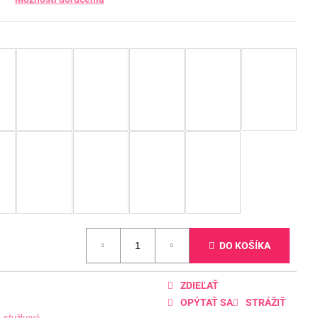
DO KOŠÍKA
ZDIEĽAŤ
OPÝTAŤ SA
STRÁŽIŤ
,
stužková