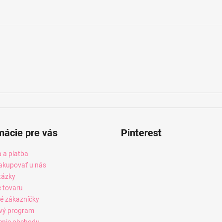
mácie pre vás
Pinterest
 a platba
akupovať u nás
tázky
e tovaru
é zákazníčky
vý program