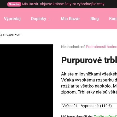
Mia Bazár: objavte krásne šaty za výhodnejšie ceny
Novinka
Výpredaj
Doplnky
Mia Bazár
Blog
Kon
Čo potrebujete nájsť?
aty s rozparkom
Priemerné
Neohodnotené
Podrobnosti hodno
HĽADAŤ
hodnotenie
produktu
Purpurové trb
je
0,0
Odporúčame
z
Ak ste milovníčkami všetkého
5
Vďaka vysokému rozparku do
hviezdičiek.
rozžiarite všetko naokolo. Ma
zipsom. Trblietky nie sú vši
Môžeme doručiť do:
Zvoľte veľkosť