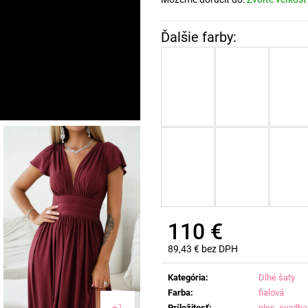
110 €
89,43 € bez DPH
Jednotková
cena:
Kategória
:
Dlhé šaty
Farba
:
fialová
+1
Príležitosť
:
ples
,
svadba