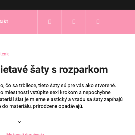
Hľadať
Prihlásenie
Nákupný
takt
košík
tenia
lietavé šaty s rozparkom
, čo sa trbliece, tieto šaty sú pre vás ako stvorené.
 miestnosti vstúpite sexi krokom a nepochybne
teriál šiat je mierne elastický a vzadu sa šaty zapínajú
té do materiálu, prirodzene opadávajú.
Možnosti doručenia