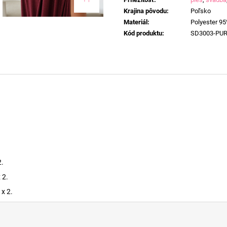
Krajina pôvodu
:
Poľsko
Materiál
:
Polyester 95
Kód produktu
:
SD3003-PU
2.
 2.
x 2.