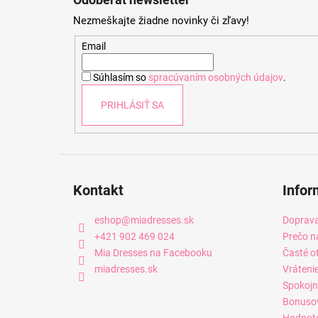
p
Nezmeškajte žiadne novinky či zľavy!
ä
t
Email
i
Súhlasím so
spracúvaním osobných údajov
.
e
PRIHLÁSIŤ SA
Kontakt
Infor
eshop
@
miadresses.sk
Doprava
+421 902 469 024
Prečo n
Mia Dresses na Facebooku
Časté o
miadresses.sk
Vráteni
Spokojn
Bonuso