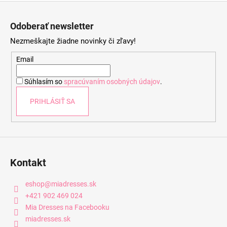
Z
á
Odoberať newsletter
p
Nezmeškajte žiadne novinky či zľavy!
ä
t
Email
i
Súhlasím so
spracúvaním osobných údajov
.
e
PRIHLÁSIŤ SA
Kontakt
eshop
@
miadresses.sk
+421 902 469 024
Mia Dresses na Facebooku
miadresses.sk