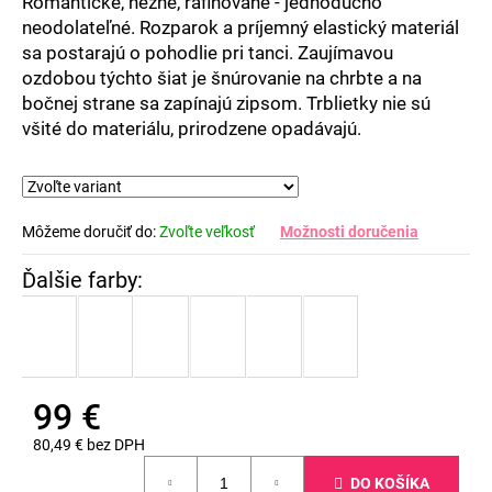
Romantické, nežné, rafinované - jednoducho
neodolateľné. Rozparok a príjemný elastický materiál
sa postarajú o pohodlie pri tanci. Zaujímavou
ozdobou týchto šiat je šnúrovanie na chrbte a na
bočnej strane sa zapínajú zipsom. Trblietky nie sú
všité do materiálu, prirodzene opadávajú.
Môžeme doručiť do:
Zvoľte veľkosť
Možnosti doručenia
99 €
80,49 € bez DPH
Jednotková
DO KOŠÍKA
cena: