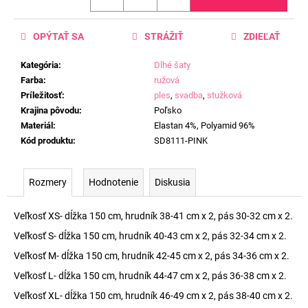
OPÝTAŤ SA
STRÁŽIŤ
ZDIEĽAŤ
Kategória
:
Dlhé šaty
Farba
:
ružová
Príležitosť
:
ples
,
svadba
,
stužková
Krajina pôvodu
:
Poľsko
Materiál
:
Elastan 4%, Polyamid 96%
Kód produktu
:
SD8111-PINK
Rozmery
Hodnotenie
Diskusia
Veľkosť XS- dĺžka 150 cm, hrudník 38-41 cm x 2, pás 30-32 cm x 2.
Veľkosť S- dĺžka 150 cm, hrudník 40-43 cm x 2, pás 32-34 cm x 2.
Veľkosť M- dĺžka 150 cm, hrudník 42-45 cm x 2, pás 34-36 cm x 2.
Veľkosť L- dĺžka 150 cm, hrudník 44-47 cm x 2, pás 36-38 cm x 2.
Veľkosť XL- dĺžka 150 cm, hrudník 46-49 cm x 2, pás 38-40 cm x 2.