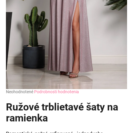
Priemerné
Neohodnotené
Podrobnosti hodnotenia
hodnotenie
produktu
Ružové trblietavé šaty na
je
0,0
ramienka
z
5
hviezdičiek.