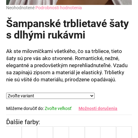
Priemerné
Neohodnotené
Podrobnosti hodnotenia
hodnotenie
produktu
Šampanské trblietavé šaty
je
0,0
s dlhými rukávmi
z
5
hviezdičiek.
Ak ste milovníčkami všetkého, čo sa trbliece, tieto
šaty sú pre vás ako stvorené. Romantické, nežné,
elegantné a predovšetkým neprehliadnuteľné. Vzadu
sa zapínajú zipsom a materiál je elastický. Trblietky
nie sú všité do materiálu, prirodzene opadávajú.
Môžeme doručiť do:
Zvoľte veľkosť
Možnosti doručenia