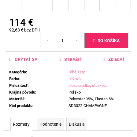
114 €
92,68 € bez DPH
Jednotková
DO KOŠÍKA
cena:
OPÝTAŤ SA
STRÁŽIŤ
ZDIEĽAŤ
Kategória
:
Dlhé šaty
Farba
:
béžová
Príležitosť
:
ples
,
svadba
,
stužková
Krajina pôvodu
:
Poľsko
Materiál
:
Polyester 95%, Elastan 5%
Kód produktu
:
SD3022-CHAMPAGNE
Rozmery
Hodnotenie
Diskusia