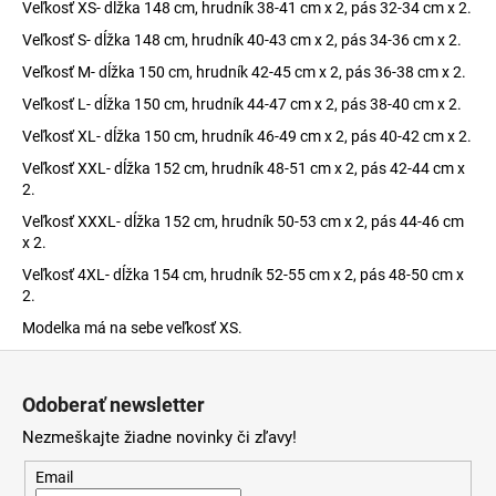
Veľkosť XS- dĺžka 148 cm, hrudník 38-41 cm x 2, pás 32-34 cm x 2.
Veľkosť S- dĺžka 148 cm, hrudník 40-43 cm x 2, pás 34-36 cm x 2.
Veľkosť M- dĺžka 150 cm, hrudník 42-45 cm x 2, pás 36-38 cm x 2.
Veľkosť L- dĺžka 150 cm, hrudník 44-47 cm x 2, pás 38-40 cm x 2.
Veľkosť XL- dĺžka 150 cm, hrudník 46-49 cm x 2, pás 40-42 cm x 2.
Veľkosť XXL- dĺžka 152 cm, hrudník 48-51 cm x 2, pás 42-44 cm x
2.
Veľkosť XXXL- dĺžka 152 cm, hrudník 50-53 cm x 2, pás 44-46 cm
x 2.
Veľkosť 4XL- dĺžka 154 cm, hrudník 52-55 cm x 2, pás 48-50 cm x
2.
Modelka má na sebe veľkosť XS.
Z
á
Odoberať newsletter
p
Nezmeškajte žiadne novinky či zľavy!
ä
t
Email