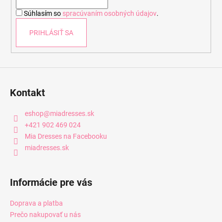
i
Súhlasím so
spracúvaním osobných údajov
.
e
PRIHLÁSIŤ SA
Kontakt
eshop
@
miadresses.sk
+421 902 469 024
Mia Dresses na Facebooku
miadresses.sk
Informácie pre vás
Doprava a platba
Prečo nakupovať u nás