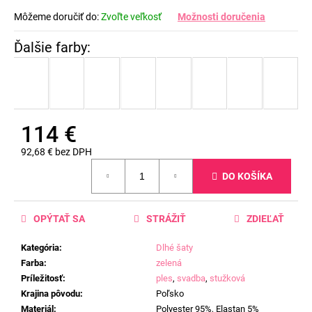
Môžeme doručiť do:
Zvoľte veľkosť
Možnosti doručenia
114 €
92,68 € bez DPH
Jednotková
DO KOŠÍKA
cena:
OPÝTAŤ SA
STRÁŽIŤ
ZDIEĽAŤ
Kategória
:
Dlhé šaty
Farba
:
zelená
Príležitosť
:
ples
,
svadba
,
stužková
Krajina pôvodu
:
Poľsko
Materiál
:
Polyester 95%, Elastan 5%