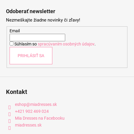
Z
á
Odoberať newsletter
p
Nezmeškajte žiadne novinky či zľavy!
ä
t
Email
i
Súhlasím so
spracúvaním osobných údajov
.
e
PRIHLÁSIŤ SA
Kontakt
eshop
@
miadresses.sk
+421 902 469 024
Mia Dresses na Facebooku
miadresses.sk