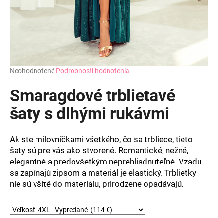
Priemerné
Neohodnotené
Podrobnosti hodnotenia
hodnotenie
produktu
Smaragdové trblietavé
je
0,0
šaty s dlhými rukávmi
z
5
hviezdičiek.
Ak ste milovníčkami všetkého, čo sa trbliece, tieto
šaty sú pre vás ako stvorené. Romantické, nežné,
elegantné a predovšetkým neprehliadnuteľné. Vzadu
sa zapínajú zipsom a materiál je elastický. Trblietky
nie sú všité do materiálu, prirodzene opadávajú.