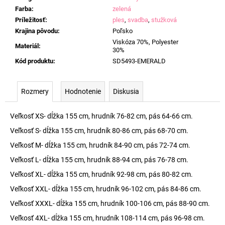
Farba
:
zelená
Príležitosť
:
ples
,
svadba
,
stužková
Krajina pôvodu
:
Poľsko
Viskóza 70%, Polyester
Materiál
:
30%
Kód produktu
:
SD5493-EMERALD
Rozmery
Hodnotenie
Diskusia
Veľkosť XS- dĺžka 155 cm, hrudník 76-82 cm, pás 64-66 cm.
Veľkosť S- dĺžka 155 cm, hrudník 80-86 cm, pás 68-70 cm.
Veľkosť M- dĺžka 155 cm, hrudník 84-90 cm, pás 72-74 cm.
Veľkosť L- dĺžka 155 cm, hrudník 88-94 cm, pás 76-78 cm.
Veľkosť XL- dĺžka 155 cm, hrudník 92-98 cm, pás 80-82 cm.
Veľkosť XXL- dĺžka 155 cm, hrudník 96-102 cm, pás 84-86 cm.
Veľkosť XXXL- dĺžka 155 cm, hrudník 100-106 cm, pás 88-90 cm.
Veľkosť 4XL- dĺžka 155 cm, hrudník 108-114 cm, pás 96-98 cm.