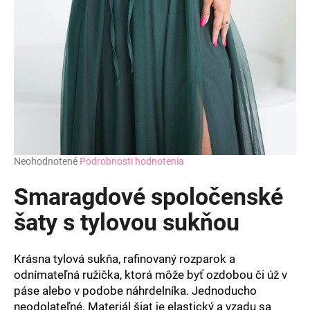
Priemerné
Neohodnotené
Podrobnosti hodnotenia
hodnotenie
produktu
Smaragdové spoločenské
je
0,0
šaty s tylovou sukňou
z
5
hviezdičiek.
Krásna tylová sukňa, rafinovaný rozparok a
odnímateľná ružička, ktorá môže byť ozdobou či úž v
páse alebo v podobe náhrdelníka. Jednoducho
neodolateľné. Materiál šiat je elastický a vzadu sa