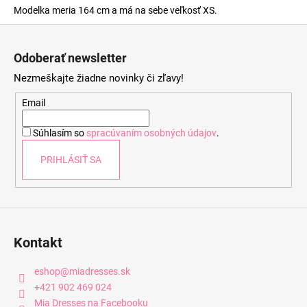
Modelka meria 164 cm a má na sebe veľkosť XS.
Z
á
Odoberať newsletter
p
Nezmeškajte žiadne novinky či zľavy!
ä
t
Email
i
Súhlasím so
spracúvaním osobných údajov
.
e
PRIHLÁSIŤ SA
Kontakt
eshop
@
miadresses.sk
+421 902 469 024
Mia Dresses na Facebooku