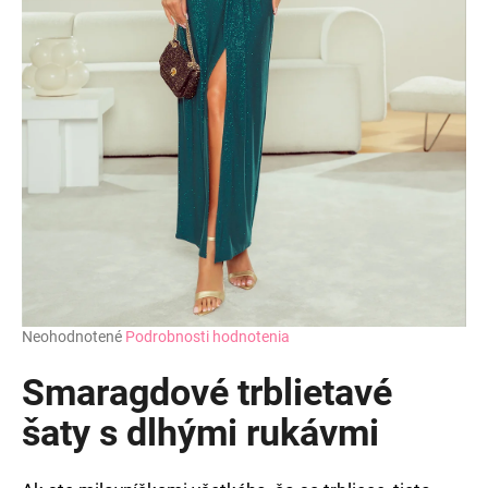
Priemerné
Neohodnotené
Podrobnosti hodnotenia
hodnotenie
produktu
Smaragdové trblietavé
je
0,0
šaty s dlhými rukávmi
z
5
hviezdičiek.