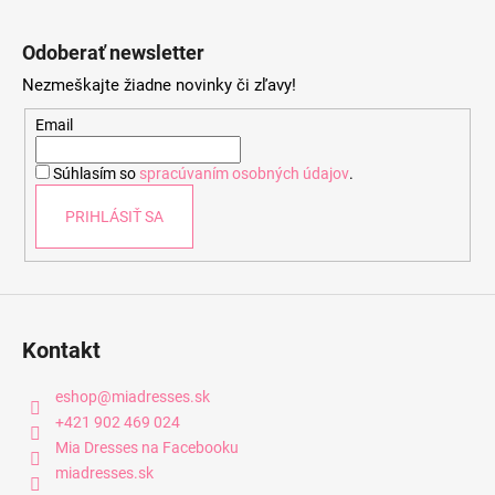
Z
á
Odoberať newsletter
p
Nezmeškajte žiadne novinky či zľavy!
ä
t
Email
i
Súhlasím so
spracúvaním osobných údajov
.
e
PRIHLÁSIŤ SA
Kontakt
eshop
@
miadresses.sk
+421 902 469 024
Mia Dresses na Facebooku
miadresses.sk