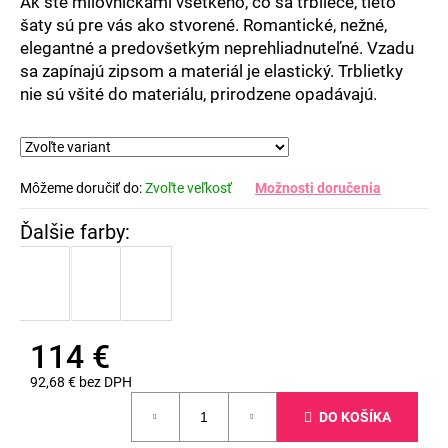
Ak ste milovníčkami všetkého, čo sa trbliece, tieto
šaty sú pre vás ako stvorené. Romantické, nežné,
elegantné a predovšetkým neprehliadnuteľné. Vzadu
sa zapínajú zipsom a materiál je elastický.
Trblietky
nie sú všité do materiálu, prirodzene opadávajú.
Môžeme doručiť do:
Zvoľte veľkosť
Možnosti doručenia
114 €
92,68 € bez DPH
Jednotková
DO KOŠÍKA
cena: