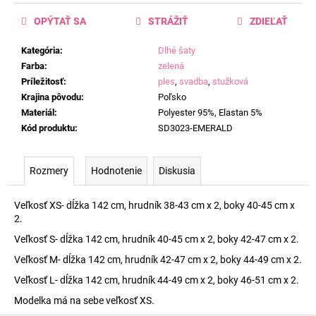
OPÝTAŤ SA
STRÁŽIŤ
ZDIEĽAŤ
Kategória
:
Dlhé šaty
Farba
:
zelená
Príležitosť
:
ples
,
svadba
,
stužková
Krajina pôvodu
:
Poľsko
Materiál
:
Polyester 95%, Elastan 5%
Kód produktu
:
SD3023-EMERALD
Rozmery
Hodnotenie
Diskusia
Veľkosť XS- dĺžka 142 cm, hrudník 38-43 cm x 2, boky 40-45 cm x
2.
Veľkosť S- dĺžka 142 cm, hrudník 40-45 cm x 2, boky 42-47 cm x 2.
Veľkosť M- dĺžka 142 cm, hrudník 42-47 cm x 2, boky 44-49 cm x 2.
Veľkosť L- dĺžka 142 cm, hrudník 44-49 cm x 2, boky 46-51 cm x 2.
Modelka má na sebe veľkosť XS.