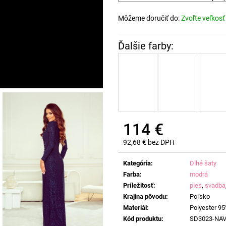
Môžeme doručiť do:
Zvoľte veľkosť
114 €
92,68 € bez DPH
Jednotková
cena:
Kategória
:
Dlhé šaty
Farba
:
modrá
Príležitosť
:
ples
,
svadba
Krajina pôvodu
:
Poľsko
Materiál
:
Polyester 95
Kód produktu
:
SD3023-NA