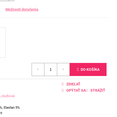
Možnosti doručenia
DO KOŠÍKA
ZDIEĽAŤ
OPÝTAŤ SA
STRÁŽIŤ
,
stužková
%, Elastan 5%
VY