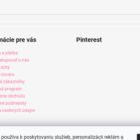
mácie pre vás
Pinterest
 a platba
akupovať u nás
tázky
e tovaru
é zákazníčky
vý program
enie obchodu
né podmienky
 osobných údajov
používa k poskytovaniu služieb, personalizácii reklám a