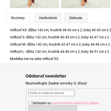
Rozmery
Hodnotenie
Diskusia
Veľkosť XS- dĺžka 142 cm, hrudník 38-43 cm x 2, boky 40-45 cm x 2
Veľkosť S- dĺžka 142 cm, hrudník 40-45 cm x 2, boky 42-47 cm x 2.
Veľkosť M- dĺžka 142 cm, hrudník 42-47 cm x 2, boky 44-49 cm x 2.
Veľkosť L- dĺžka 142 cm, hrudník 44-49 cm x 2, boky 46-51 cm x 2.
Modelka má na sebe veľkosť XS.
Z
á
Odoberať newsletter
p
Nezmeškajte žiadne novinky či zľavy!
ä
t
i
Súhlasím so
spracúvaním osobných údajov
.
e