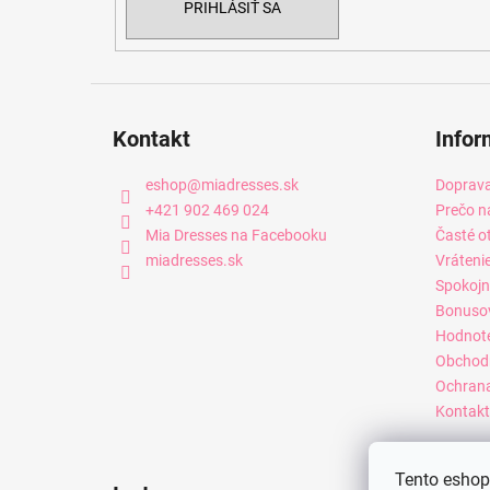
PRIHLÁSIŤ SA
Kontakt
Infor
eshop
@
miadresses.sk
Doprava
+421 902 469 024
Prečo n
Mia Dresses na Facebooku
Časté o
miadresses.sk
Vráteni
Spokojn
Bonuso
Hodnot
Obchod
Ochrana
Kontakt
Tento eshop 