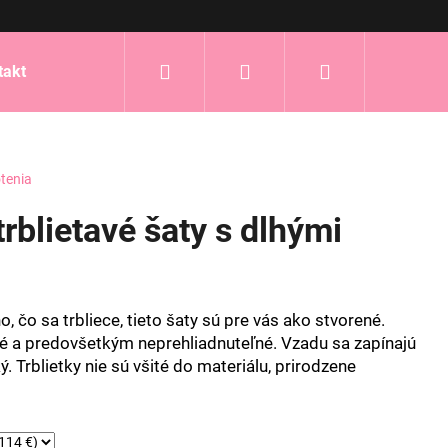
Hľadať
Prihlásenie
Nákupný
takt
košík
tenia
blietavé šaty s dlhými
, čo sa trbliece, tieto šaty sú pre vás ako stvorené.
é a predovšetkým neprehliadnuteľné. Vzadu sa zapínajú
ý.
Trblietky nie sú všité do materiálu, prirodzene