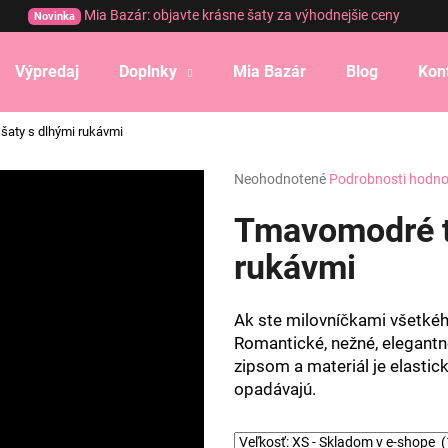
Mia Bazár: objavte krásne šaty za výhodnejšie ceny
Novinka
Výpredaj
Doplnky
Mia Bazár
Blog
Kon
Čo potrebujete nájsť?
šaty s dlhými rukávmi
Priemerné
Neohodnotené
Podrobnosti hodno
HĽADAŤ
hodnotenie
produktu
Tmavomodré tr
je
0,0
rukávmi
Odporúčame
z
5
hviezdičiek.
Ak ste milovníčkami všetkého
Romantické, nežné, elegantn
zipsom a materiál je elastick
opadávajú.