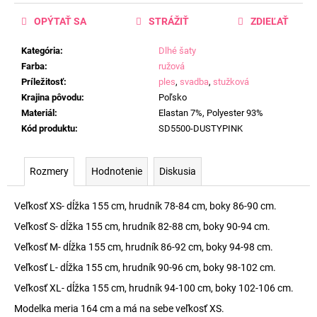
OPÝTAŤ SA
STRÁŽIŤ
ZDIEĽAŤ
Kategória
:
Dlhé šaty
Farba
:
ružová
Príležitosť
:
ples
,
svadba
,
stužková
Krajina pôvodu
:
Poľsko
Materiál
:
Elastan 7%, Polyester 93%
Kód produktu
:
SD5500-DUSTYPINK
Rozmery
Hodnotenie
Diskusia
Veľkosť XS- dĺžka 155 cm, hrudník 78-84 cm, boky 86-90 cm.
Veľkosť S- dĺžka 155 cm, hrudník 82-88 cm, boky 90-94 cm.
Veľkosť M- dĺžka 155 cm, hrudník 86-92 cm, boky 94-98 cm.
Veľkosť L- dĺžka 155 cm, hrudník 90-96 cm, boky 98-102 cm.
Veľkosť XL- dĺžka 155 cm, hrudník 94-100 cm, boky 102-106 cm.
Modelka meria 164 cm a má na sebe veľkosť XS.