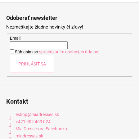
Z
á
Odoberať newsletter
p
Nezmeškajte žiadne novinky či zľavy!
ä
t
Email
i
Súhlasím so
spracúvaním osobných údajov
.
e
PRIHLÁSIŤ SA
Kontakt
eshop
@
miadresses.sk
+421 902 469 024
Mia Dresses na Facebooku
miadresses.sk