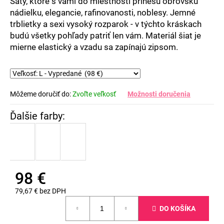
Šaty, ktoré s vami do miestnosti prinesú obrovskú
nádielku, elegancie, rafinovanosti, noblesy. Jemné
trblietky a sexi vysoký rozparok - v týchto kráskach
budú všetky pohľady patriť len vám. Materiál šiat je
mierne elastický a vzadu sa zapínajú zipsom.
Môžeme doručiť do:
Zvoľte veľkosť
Možnosti doručenia
98 €
79,67 € bez DPH
Jednotková
DO KOŠÍKA
cena: