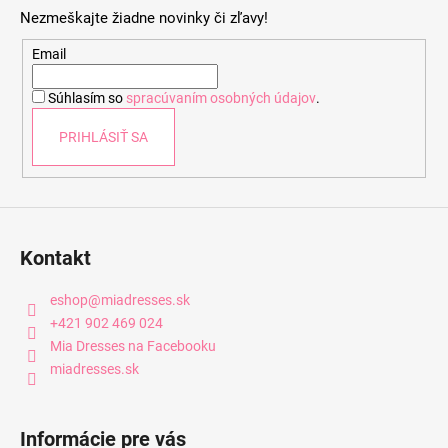
p
Nezmeškajte žiadne novinky či zľavy!
ä
t
Email
i
Súhlasím so
spracúvaním osobných údajov
.
e
PRIHLÁSIŤ SA
Kontakt
eshop
@
miadresses.sk
+421 902 469 024
Mia Dresses na Facebooku
miadresses.sk
Informácie pre vás