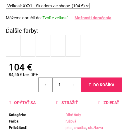
Môžeme doručiť do:
Zvoľte veľkosť
Možnosti doručenia
104 €
84,55 € bez DPH
Jednotková
DO KOŠÍKA
cena:
OPÝTAŤ SA
STRÁŽIŤ
ZDIEĽAŤ
Kategória
:
Dlhé šaty
Farba
:
ružová
Príležitosť
:
ples
,
svadba
,
stužková