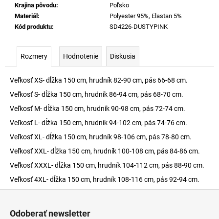
Krajina pôvodu
:
Poľsko
Materiál
:
Polyester 95%, Elastan 5%
Kód produktu
:
SD4226-DUSTYPINK
Rozmery
Hodnotenie
Diskusia
Veľkosť XS- dĺžka 150 cm, hrudník 82-90 cm, pás 66-68 cm.
Veľkosť S- dĺžka 150 cm, hrudník 86-94 cm, pás 68-70 cm.
Veľkosť M- dĺžka 150 cm, hrudník 90-98 cm, pás 72-74 cm.
Veľkosť L- dĺžka 150 cm, hrudník 94-102 cm, pás 74-76 cm.
Veľkosť XL- dĺžka 150 cm, hrudník 98-106 cm, pás 78-80 cm.
Veľkosť XXL- dĺžka 150 cm, hrudník 100-108 cm, pás 84-86 cm.
Veľkosť XXXL- dĺžka 150 cm, hrudník 104-112 cm, pás 88-90 cm.
Veľkosť 4XL- dĺžka 150 cm, hrudník 108-116 cm, pás 92-94 cm.
Z
á
Odoberať newsletter