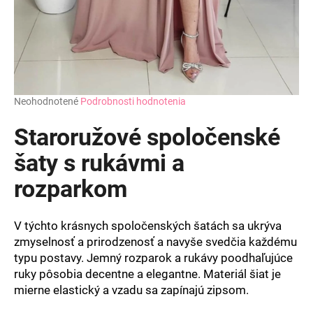
Priemerné
Neohodnotené
Podrobnosti hodnotenia
hodnotenie
produktu
Staroružové spoločenské
je
0,0
šaty s rukávmi a
z
rozparkom
5
hviezdičiek.
V týchto krásnych spoločenských šatách sa ukrýva
zmyselnosť a prirodzenosť a navyše svedčia každému
typu postavy. Jemný rozparok a rukávy poodhaľujúce
ruky pôsobia decentne a elegantne. Materiál šiat je
mierne elastický a vzadu sa zapínajú zipsom.